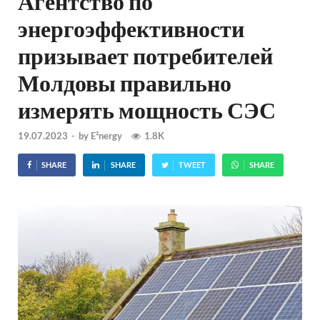
Агентство по
энергоэффективности
призывает потребителей
Молдовы правильно
измерять мощность СЭС
19.07.2023
-
by
E²nergy
1.8K
SHARE
SHARE
TWEET
SHARE