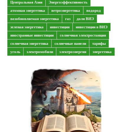
Центральная Азия
Энергоэффективность
атомная энергетика
ветроэнергетика
водород
возобновляемая энергетика
газ
доля ВИЭ
зеленая энергетика
инвестиции
инвестиции в ВИЭ
иностранные инвестиции
солнечная электростанция
солнечная энергетика
солнечные панели
тарифы
уголь
электромобили
электроэнергия
энергетика