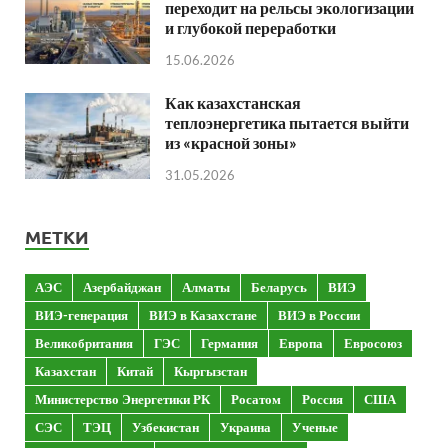
переходит на рельсы экологизации
и глубокой переработки
15.06.2026
Как казахстанская
теплоэнергетика пытается выйти
из «красной зоны»
31.05.2026
МЕТКИ
АЭС
Азербайджан
Алматы
Беларусь
ВИЭ
ВИЭ-генерация
ВИЭ в Казахстане
ВИЭ в России
Великобритания
ГЭС
Германия
Европа
Евросоюз
Казахстан
Китай
Кыргызстан
Министерство Энергетики РК
Росатом
Россия
США
СЭС
ТЭЦ
Узбекистан
Украина
Ученые