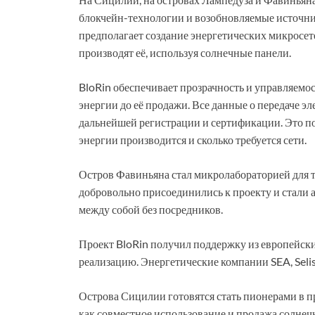
блокчейн-технологии и возобновляемые источник
предполагает создание энергетических микросете
производят её, используя солнечные панели.
BloRin обеспечивает прозрачность и управляемос
энергии до её продажи. Все данные о передаче 
дальнейшей регистрации и сертификации. Это поз
энергии производится и сколько требуется сети.
Остров Фавиньяна стал микролабораторией для т
добровольно присоединились к проекту и стали
между собой без посредников.
Проект BloRin получил поддержку из европейских
реализацию. Энергетические компании SEA, Selis,
Острова Сицилии готовятся стать пионерами в п
как совместное использование и продажа солнеч