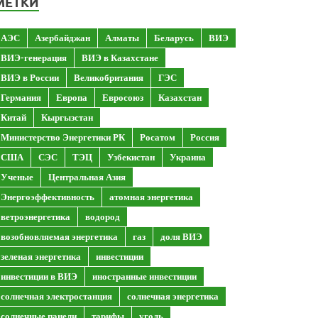
МЕТКИ
АЭС
Азербайджан
Алматы
Беларусь
ВИЭ
ВИЭ-генерация
ВИЭ в Казахстане
ВИЭ в России
Великобритания
ГЭС
Германия
Европа
Евросоюз
Казахстан
Китай
Кыргызстан
Министерство Энергетики РК
Росатом
Россия
США
СЭС
ТЭЦ
Узбекистан
Украина
Ученые
Центральная Азия
Энергоэффективность
атомная энергетика
ветроэнергетика
водород
возобновляемая энергетика
газ
доля ВИЭ
зеленая энергетика
инвестиции
инвестиции в ВИЭ
иностранные инвестиции
солнечная электростанция
солнечная энергетика
солнечные панели
тарифы
уголь