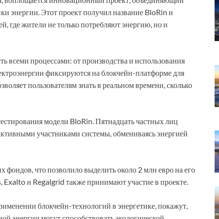
и энергии. Этот проект получил название BloRin и
й, где жители не только потребляют энергию, но и
ть всеми процессами: от производства и использования
электроэнергии фиксируются на блокчейн-платформе для
воляет пользователям знать в реальном времени, сколько
естирования модели BloRin. Пятнадцать частных лиц
 активными участниками системы, обмениваясь энергией
 фондов, что позволило выделить около 2 млн евро на его
 Exalto и Regalgrid также принимают участие в проекте.
рименении блокчейн-технологий в энергетике, покажут,
ной энергии могут способствовать экологической