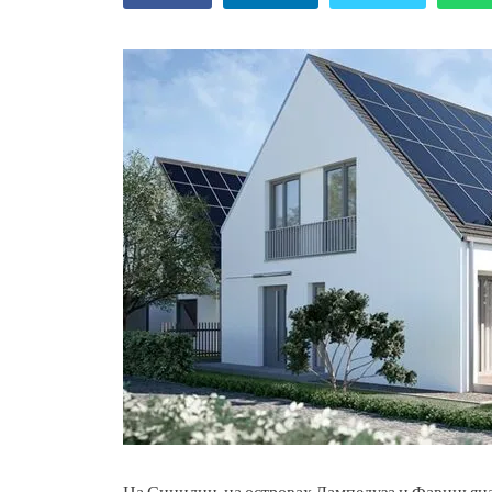
На Сицилии, на островах Лампедуза и Фавинья