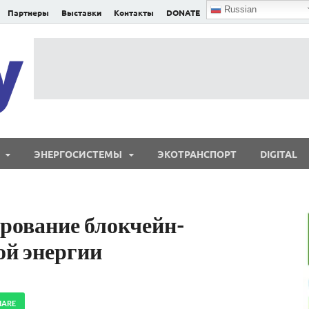
Russian
Партнеры
Выставки
Контакты
DONATE
E²nergy
E²nergy — энергетика Евразии и мира
ЭНЕРГОСИСТЕМЫ
ЭКОТРАНСПОРТ
DIGITAL
ирование блокчейн-
ой энергии
HARE