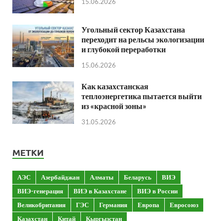
15.06.2026
Угольный сектор Казахстана
переходит на рельсы экологизации
и глубокой переработки
15.06.2026
Как казахстанская
теплоэнергетика пытается выйти
из «красной зоны»
31.05.2026
МЕТКИ
АЭС
Азербайджан
Алматы
Беларусь
ВИЭ
ВИЭ-генерация
ВИЭ в Казахстане
ВИЭ в России
Великобритания
ГЭС
Германия
Европа
Евросоюз
Казахстан
Китай
Кыргызстан