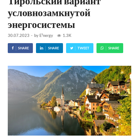
Тирольский вариант
условнозамкнутой
энергосистемы
30.07.2023
-
by
E²nergy
1.3K
SHARE
SHARE
TWEET
SHARE