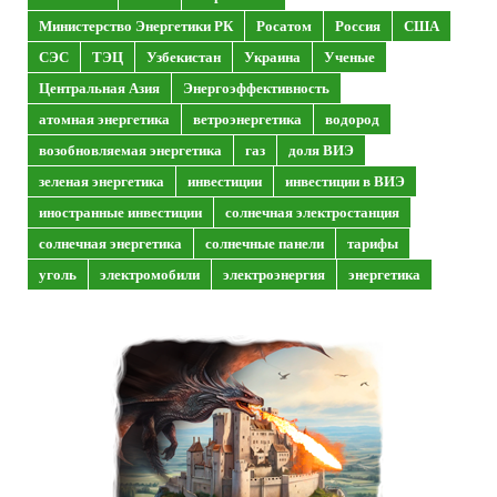
Министерство Энергетики РК
Росатом
Россия
США
СЭС
ТЭЦ
Узбекистан
Украина
Ученые
Центральная Азия
Энергоэффективность
атомная энергетика
ветроэнергетика
водород
возобновляемая энергетика
газ
доля ВИЭ
зеленая энергетика
инвестиции
инвестиции в ВИЭ
иностранные инвестиции
солнечная электростанция
солнечная энергетика
солнечные панели
тарифы
уголь
электромобили
электроэнергия
энергетика