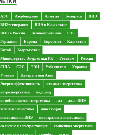
МЕТКИ
АЭС
Азербайджан
Алматы
Беларусь
ВИЭ
ВИЭ-генерация
ВИЭ в Казахстане
ВИЭ в России
Великобритания
ГЭС
Германия
Европа
Евросоюз
Казахстан
Китай
Кыргызстан
Министерство Энергетики РК
Росатом
Россия
США
СЭС
ТЭЦ
Узбекистан
Украина
Ученые
Центральная Азия
Энергоэффективность
атомная энергетика
ветроэнергетика
водород
возобновляемая энергетика
газ
доля ВИЭ
зеленая энергетика
инвестиции
инвестиции в ВИЭ
иностранные инвестиции
солнечная электростанция
солнечная энергетика
солнечные панели
тарифы
уголь