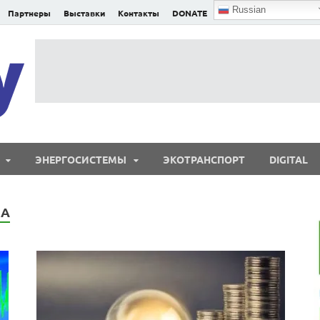
Russian
Партнеры
Выставки
Контакты
DONATE
E²nergy
E²nergy — энергетика Евразии и мира
ЭНЕРГОСИСТЕМЫ
ЭКОТРАНСПОРТ
DIGITAL
МА