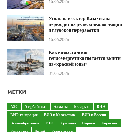
15.06.2026
Угольный сектор Казахстана
переходит на рельсы экологизации
и глубокой переработки
15.06.2026
Как казахстанская
теплоэнергетика пытается выйти
из «красной зоны»
31.05.2026
МЕТКИ
АЭС
Азербайджан
Алматы
Беларусь
ВИЭ
ВИЭ-генерация
ВИЭ в Казахстане
ВИЭ в России
Великобритания
ГЭС
Германия
Европа
Евросоюз
Казахстан
Китай
Кыргызстан