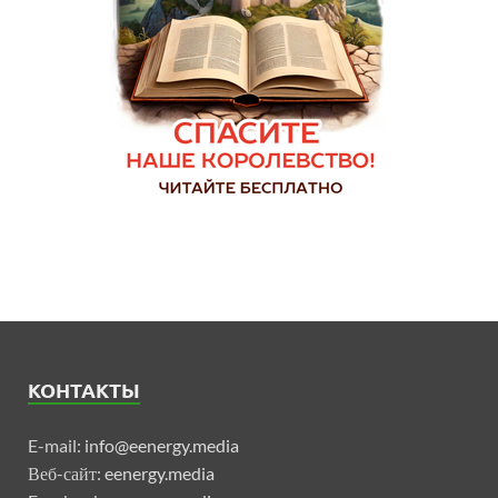
КОНТАКТЫ
E-mail:
info@eenergy.media
Веб-сайт:
eenergy.media