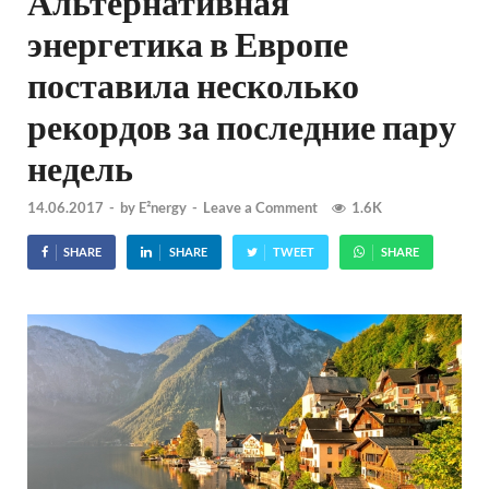
Альтернативная
энергетика в Европе
поставила несколько
рекордов за последние пару
недель
14.06.2017
-
by
E²nergy
-
Leave a Comment
1.6K
SHARE
SHARE
TWEET
SHARE