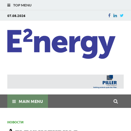
TOP MENU
07.08.2026
E
E²ner
энерг
Евраз
мира
MAIN MENU
НОВОСТИ