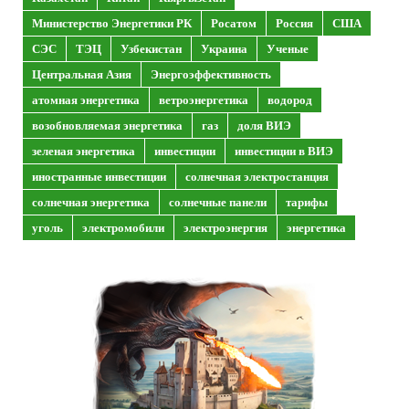
Министерство Энергетики РК
Росатом
Россия
США
СЭС
ТЭЦ
Узбекистан
Украина
Ученые
Центральная Азия
Энергоэффективность
атомная энергетика
ветроэнергетика
водород
возобновляемая энергетика
газ
доля ВИЭ
зеленая энергетика
инвестиции
инвестиции в ВИЭ
иностранные инвестиции
солнечная электростанция
солнечная энергетика
солнечные панели
тарифы
уголь
электромобили
электроэнергия
энергетика