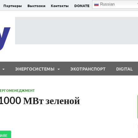
Russian
Партнеры
Выставки
Контакты
DONATE
E²nergy
E²nergy — энергетика Евразии и мира
ЭНЕРГОСИСТЕМЫ
ЭКОТРАНСПОРТ
DIGITAL
НЕРГОМЕНЕДЖМЕНТ
 1000 МВт зеленой
HARE