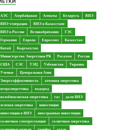
МЕТКИ
АЭС
Азербайджан
Алматы
Беларусь
ВИЭ
ВИЭ-генерация
ВИЭ в Казахстане
ВИЭ в России
Великобритания
ГЭС
Германия
Европа
Евросоюз
Казахстан
Китай
Кыргызстан
Министерство Энергетики РК
Росатом
Россия
США
СЭС
ТЭЦ
Узбекистан
Украина
Ученые
Центральная Азия
Энергоэффективность
атомная энергетика
ветроэнергетика
водород
возобновляемая энергетика
газ
доля ВИЭ
зеленая энергетика
инвестиции
инвестиции в ВИЭ
иностранные инвестиции
солнечная электростанция
солнечная энергетика
солнечные панели
тарифы
уголь