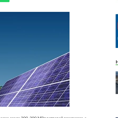
троено около 200-300 МВт ветровой генерации, а