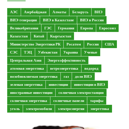
АЭС
Азербайджан
Алматы
Беларусь
ВИЭ
ВИЭ-генерация
ВИЭ в Казахстане
ВИЭ в России
Великобритания
ГЭС
Германия
Европа
Евросоюз
Казахстан
Китай
Кыргызстан
Министерство Энергетики РК
Росатом
Россия
США
СЭС
ТЭЦ
Узбекистан
Украина
Ученые
Центральная Азия
Энергоэффективность
атомная энергетика
ветроэнергетика
водород
возобновляемая энергетика
газ
доля ВИЭ
зеленая энергетика
инвестиции
инвестиции в ВИЭ
иностранные инвестиции
солнечная электростанция
солнечная энергетика
солнечные панели
тарифы
уголь
электромобили
электроэнергия
энергетика