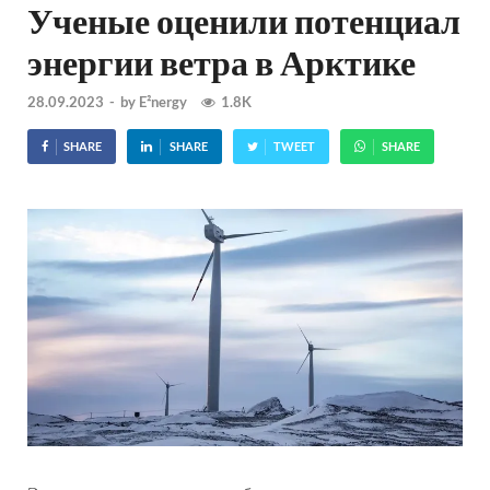
Ученые оценили потенциал
энергии ветра в Арктике
28.09.2023
-
by
E²nergy
1.8K
SHARE
SHARE
TWEET
SHARE