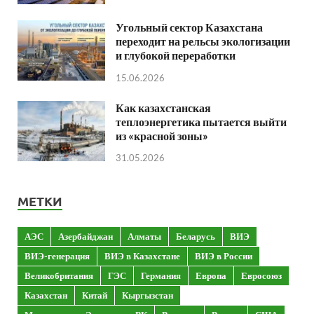
Угольный сектор Казахстана
переходит на рельсы экологизации
и глубокой переработки
15.06.2026
Как казахстанская
теплоэнергетика пытается выйти
из «красной зоны»
31.05.2026
МЕТКИ
АЭС
Азербайджан
Алматы
Беларусь
ВИЭ
ВИЭ-генерация
ВИЭ в Казахстане
ВИЭ в России
Великобритания
ГЭС
Германия
Европа
Евросоюз
Казахстан
Китай
Кыргызстан