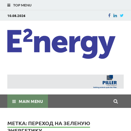
TOP MENU
10.08.2026
E
E²ner
энерг
Евраз
мира
MAIN MENU
МЕТКА:
ПЕРЕХОД НА ЗЕЛЕНУЮ
ЭНЕРГЕТИКУ