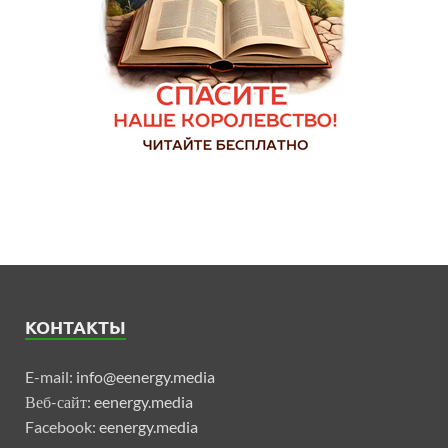
КОНТАКТЫ
E-mail:
info@eenergy.media
Веб-сайт:
eenergy.media
Facebook:
eenergy.media