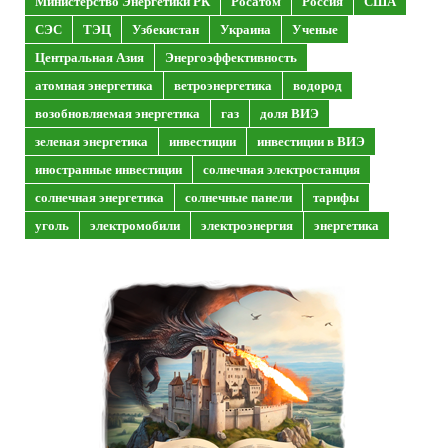
Министерство Энергетики РК
Росатом
Россия
США
СЭС
ТЭЦ
Узбекистан
Украина
Ученые
Центральная Азия
Энергоэффективность
атомная энергетика
ветроэнергетика
водород
возобновляемая энергетика
газ
доля ВИЭ
зеленая энергетика
инвестиции
инвестиции в ВИЭ
иностранные инвестиции
солнечная электростанция
солнечная энергетика
солнечные панели
тарифы
уголь
электромобили
электроэнергия
энергетика