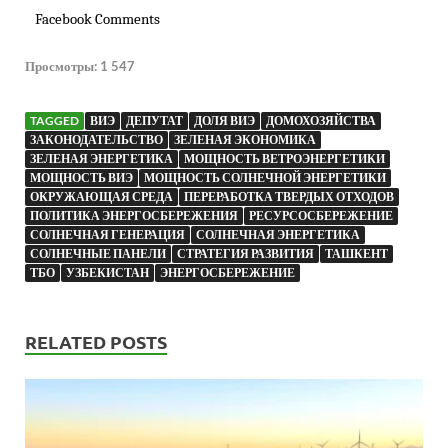
Facebook Comments
Просмотры:
1 547
TAGGED
ВИЭ
ДЕПУТАТ
ДОЛЯ ВИЭ
ДОМОХОЗЯЙСТВА
ЗАКОНОДАТЕЛЬСТВО
ЗЕЛЕНАЯ ЭКОНОМИКА
ЗЕЛЕНАЯ ЭНЕРГЕТИКА
МОЩНОСТЬ ВЕТРОЭНЕРГЕТИКИ
МОЩНОСТЬ ВИЭ
МОЩНОСТЬ СОЛНЕЧНОЙ ЭНЕРГЕТИКИ
ОКРУЖАЮЩАЯ СРЕДА
ПЕРЕРАБОТКА ТВЕРДЫХ ОТХОДОВ
ПОЛИТИКА ЭНЕРГОСБЕРЕЖЕНИЯ
РЕСУРСОСБЕРЕЖЕНИЕ
СОЛНЕЧНАЯ ГЕНЕРАЦИЯ
СОЛНЕЧНАЯ ЭНЕРГЕТИКА
СОЛНЕЧНЫЕ ПАНЕЛИ
СТРАТЕГИЯ РАЗВИТИЯ
ТАШКЕНТ
ТБО
УЗБЕКИСТАН
ЭНЕРГОСБЕРЕЖЕНИЕ
RELATED POSTS