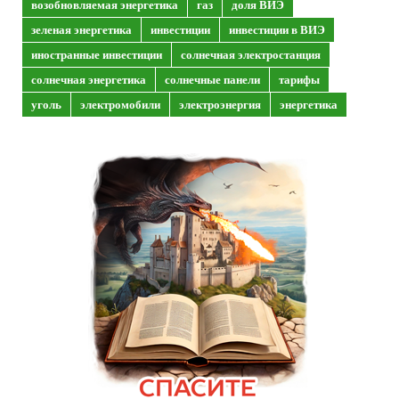
возобновляемая энергетика
газ
доля ВИЭ
зеленая энергетика
инвестиции
инвестиции в ВИЭ
иностранные инвестиции
солнечная электростанция
солнечная энергетика
солнечные панели
тарифы
уголь
электромобили
электроэнергия
энергетика