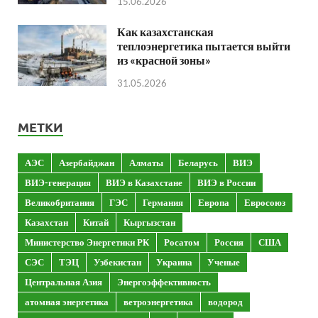
15.06.2026
Как казахстанская
теплоэнергетика пытается выйти
из «красной зоны»
31.05.2026
МЕТКИ
АЭС
Азербайджан
Алматы
Беларусь
ВИЭ
ВИЭ-генерация
ВИЭ в Казахстане
ВИЭ в России
Великобритания
ГЭС
Германия
Европа
Евросоюз
Казахстан
Китай
Кыргызстан
Министерство Энергетики РК
Росатом
Россия
США
СЭС
ТЭЦ
Узбекистан
Украина
Ученые
Центральная Азия
Энергоэффективность
атомная энергетика
ветроэнергетика
водород