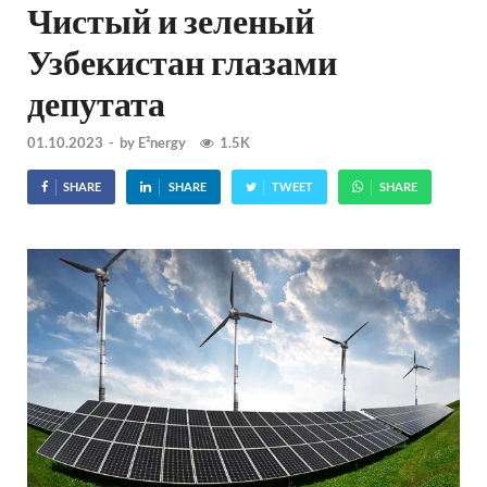
Чистый и зеленый
Узбекистан глазами
депутата
01.10.2023
-
by
E²nergy
1.5K
SHARE
SHARE
TWEET
SHARE