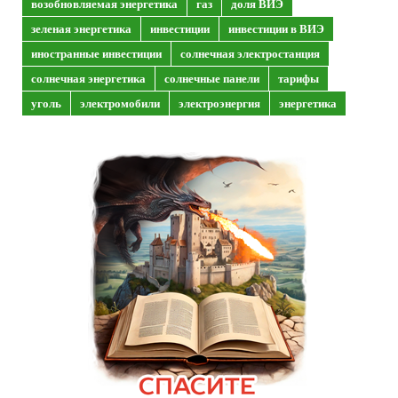
возобновляемая энергетика
газ
доля ВИЭ
зеленая энергетика
инвестиции
инвестиции в ВИЭ
иностранные инвестиции
солнечная электростанция
солнечная энергетика
солнечные панели
тарифы
уголь
электромобили
электроэнергия
энергетика