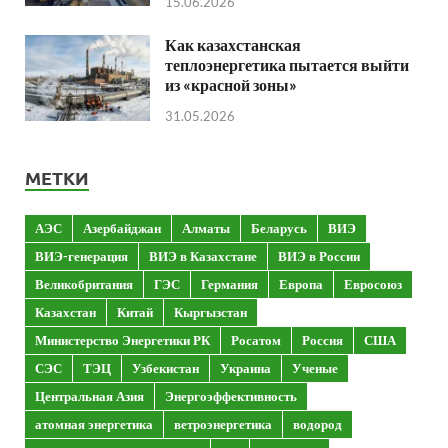
15.06.2026
Как казахстанская
теплоэнергетика пытается выйти
из «красной зоны»
31.05.2026
МЕТКИ
АЭС
Азербайджан
Алматы
Беларусь
ВИЭ
ВИЭ-генерация
ВИЭ в Казахстане
ВИЭ в России
Великобритания
ГЭС
Германия
Европа
Евросоюз
Казахстан
Китай
Кыргызстан
Министерство Энергетики РК
Росатом
Россия
США
СЭС
ТЭЦ
Узбекистан
Украина
Ученые
Центральная Азия
Энергоэффективность
атомная энергетика
ветроэнергетика
водород