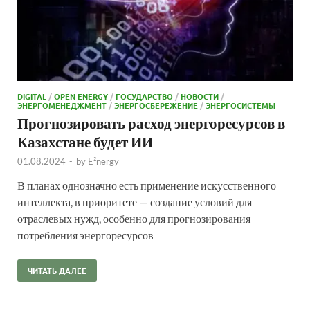
DIGITAL
/
OPEN ENERGY
/
ГОСУДАРСТВО
/
НОВОСТИ
/
ЭНЕРГОМЕНЕДЖМЕНТ
/
ЭНЕРГОСБЕРЕЖЕНИЕ
/
ЭНЕРГОСИСТЕМЫ
Прогнозировать расход энергоресурсов в
Казахстане будет ИИ
01.08.2024
-
by
E²nergy
В планах однозначно есть применение искусственного
интеллекта, в приоритете — создание условий для
отраслевых нужд, особенно для прогнозирования
потребления энергоресурсов
ЧИТАТЬ ДАЛЕЕ