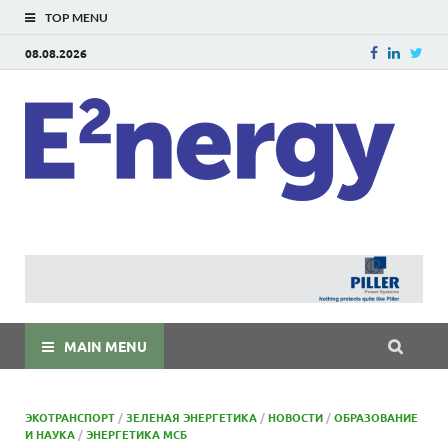
TOP MENU
08.08.2026
E
E²ner
энерг
Евраз
мира
MAIN MENU
ЭКОТРАНСПОРТ
/
ЗЕЛЕНАЯ ЭНЕРГЕТИКА
/
НОВОСТИ
/
ОБРАЗОВАНИЕ
И НАУКА
/
ЭНЕРГЕТИКА МСБ