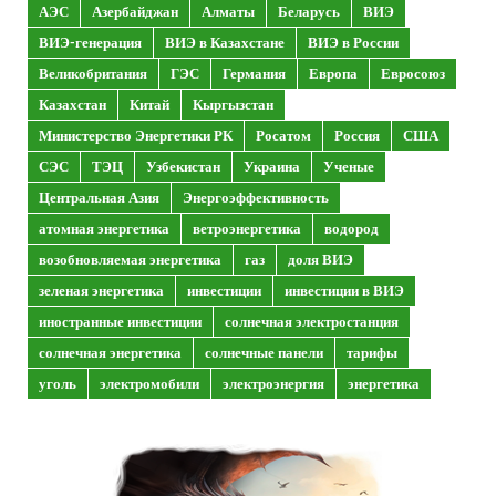
АЭС
Азербайджан
Алматы
Беларусь
ВИЭ
ВИЭ-генерация
ВИЭ в Казахстане
ВИЭ в России
Великобритания
ГЭС
Германия
Европа
Евросоюз
Казахстан
Китай
Кыргызстан
Министерство Энергетики РК
Росатом
Россия
США
СЭС
ТЭЦ
Узбекистан
Украина
Ученые
Центральная Азия
Энергоэффективность
атомная энергетика
ветроэнергетика
водород
возобновляемая энергетика
газ
доля ВИЭ
зеленая энергетика
инвестиции
инвестиции в ВИЭ
иностранные инвестиции
солнечная электростанция
солнечная энергетика
солнечные панели
тарифы
уголь
электромобили
электроэнергия
энергетика