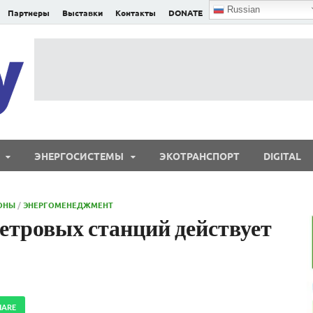
Russian
Партнеры
Выставки
Контакты
DONATE
E²nergy
E²nergy — энергетика Евразии и мира
ЭНЕРГОСИСТЕМЫ
ЭКОТРАНСПОРТ
DIGITAL
ОНЫ
/
ЭНЕРГОМЕНЕДЖМЕНТ
етровых станций действует
HARE