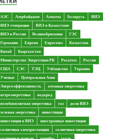
МЕТКИ
АЭС
Азербайджан
Алматы
Беларусь
ВИЭ
ВИЭ-генерация
ВИЭ в Казахстане
ВИЭ в России
Великобритания
ГЭС
Германия
Европа
Евросоюз
Казахстан
Китай
Кыргызстан
Министерство Энергетики РК
Росатом
Россия
США
СЭС
ТЭЦ
Узбекистан
Украина
Ученые
Центральная Азия
Энергоэффективность
атомная энергетика
ветроэнергетика
водород
возобновляемая энергетика
газ
доля ВИЭ
зеленая энергетика
инвестиции
инвестиции в ВИЭ
иностранные инвестиции
солнечная электростанция
солнечная энергетика
солнечные панели
тарифы
уголь