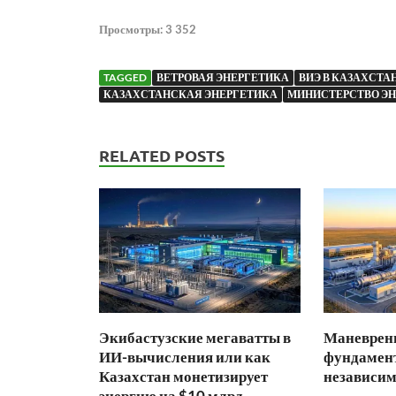
Просмотры:
3 352
TAGGED
ВЕТРОВАЯ ЭНЕРГЕТИКА
ВИЭ В КАЗАХСТА
КАЗАХСТАНСКАЯ ЭНЕРГЕТИКА
МИНИСТЕРСТВО ЭН
RELATED POSTS
Экибастузские мегаватты в
Маневренн
ИИ-вычисления или как
фундамент
Казахстан монетизирует
независим
энергию на $10 млрд