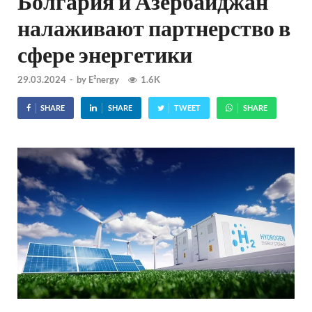
Болгария и Азербайджан
налаживают партнерство в
сфере энергетики
29.03.2024
-
by
E²nergy
1.6K
SHARE
SHARE
TWEET
SHARE