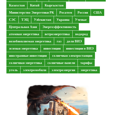
Казахстан
Китай
Кыргызстан
Министерство Энергетики РК
Росатом
Россия
США
СЭС
ТЭЦ
Узбекистан
Украина
Ученые
Центральная Азия
Энергоэффективность
атомная энергетика
ветроэнергетика
водород
возобновляемая энергетика
газ
доля ВИЭ
зеленая энергетика
инвестиции
инвестиции в ВИЭ
иностранные инвестиции
солнечная электростанция
солнечная энергетика
солнечные панели
тарифы
уголь
электромобили
электроэнергия
энергетика