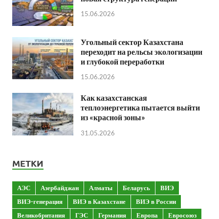
15.06.2026
Угольный сектор Казахстана
переходит на рельсы экологизации
и глубокой переработки
15.06.2026
Как казахстанская
теплоэнергетика пытается выйти
из «красной зоны»
31.05.2026
МЕТКИ
АЭС
Азербайджан
Алматы
Беларусь
ВИЭ
ВИЭ-генерация
ВИЭ в Казахстане
ВИЭ в России
Великобритания
ГЭС
Германия
Европа
Евросоюз