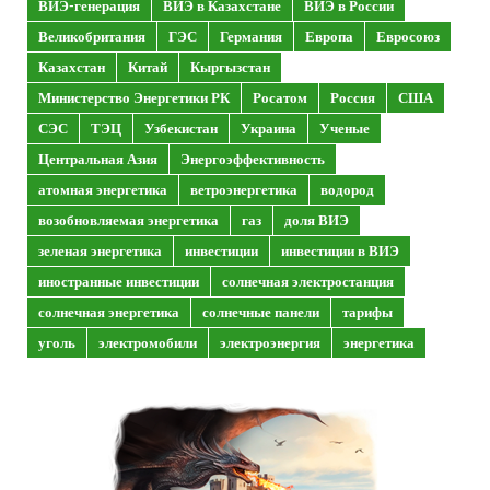
ВИЭ-генерация
ВИЭ в Казахстане
ВИЭ в России
Великобритания
ГЭС
Германия
Европа
Евросоюз
Казахстан
Китай
Кыргызстан
Министерство Энергетики РК
Росатом
Россия
США
СЭС
ТЭЦ
Узбекистан
Украина
Ученые
Центральная Азия
Энергоэффективность
атомная энергетика
ветроэнергетика
водород
возобновляемая энергетика
газ
доля ВИЭ
зеленая энергетика
инвестиции
инвестиции в ВИЭ
иностранные инвестиции
солнечная электростанция
солнечная энергетика
солнечные панели
тарифы
уголь
электромобили
электроэнергия
энергетика