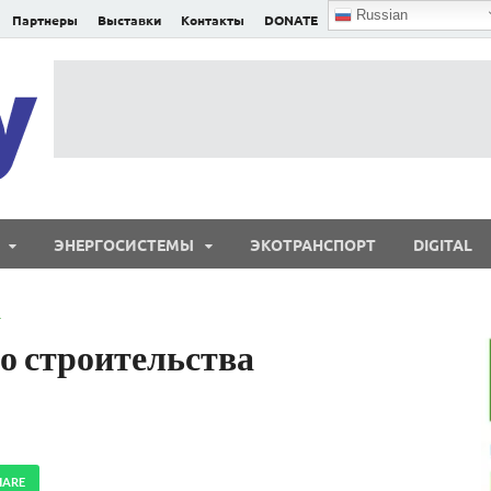
Russian
Партнеры
Выставки
Контакты
DONATE
E²nergy
E²nergy — энергетика Евразии и мира
ЭНЕРГОСИСТЕМЫ
ЭКОТРАНСПОРТ
DIGITAL
Т
о строительства
HARE