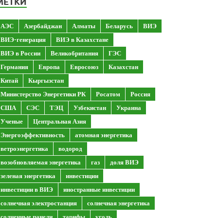
МЕТКИ
АЭС
Азербайджан
Алматы
Беларусь
ВИЭ
ВИЭ-генерация
ВИЭ в Казахстане
ВИЭ в России
Великобритания
ГЭС
Германия
Европа
Евросоюз
Казахстан
Китай
Кыргызстан
Министерство Энергетики РК
Росатом
Россия
США
СЭС
ТЭЦ
Узбекистан
Украина
Ученые
Центральная Азия
Энергоэффективность
атомная энергетика
ветроэнергетика
водород
возобновляемая энергетика
газ
доля ВИЭ
зеленая энергетика
инвестиции
инвестиции в ВИЭ
иностранные инвестиции
солнечная электростанция
солнечная энергетика
солнечные панели
тарифы
уголь