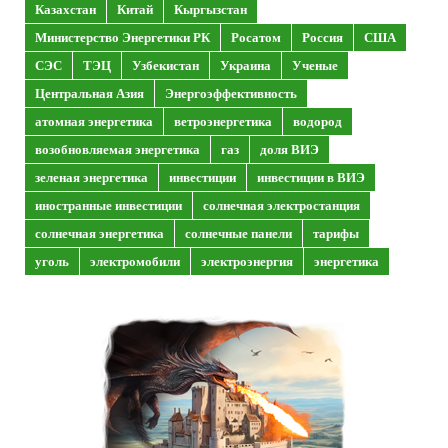
Казахстан
Китай
Кыргызстан
Министерство Энергетики РК
Росатом
Россия
США
СЭС
ТЭЦ
Узбекистан
Украина
Ученые
Центральная Азия
Энергоэффективность
атомная энергетика
ветроэнергетика
водород
возобновляемая энергетика
газ
доля ВИЭ
зеленая энергетика
инвестиции
инвестиции в ВИЭ
иностранные инвестиции
солнечная электростанция
солнечная энергетика
солнечные панели
тарифы
уголь
электромобили
электроэнергия
энергетика