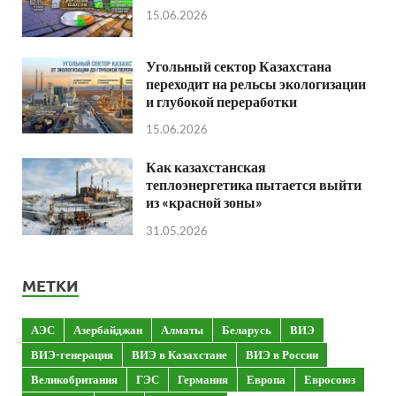
15.06.2026
Угольный сектор Казахстана
переходит на рельсы экологизации
и глубокой переработки
15.06.2026
Как казахстанская
теплоэнергетика пытается выйти
из «красной зоны»
31.05.2026
МЕТКИ
АЭС
Азербайджан
Алматы
Беларусь
ВИЭ
ВИЭ-генерация
ВИЭ в Казахстане
ВИЭ в России
Великобритания
ГЭС
Германия
Европа
Евросоюз