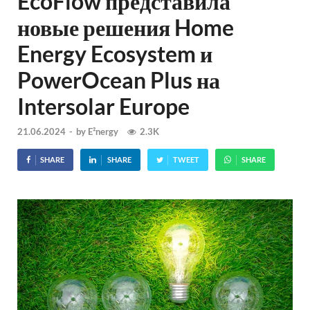
EcoFlow представила
новые решения Home
Energy Ecosystem и
PowerOcean Plus на
Intersolar Europe
21.06.2024
-
by
E²nergy
2.3K
SHARE
SHARE
TWEET
SHARE