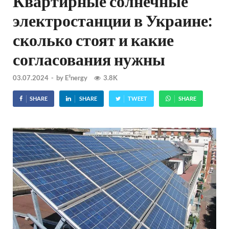
Квартирные солнечные
электростанции в Украине:
сколько стоят и какие
согласования нужны
03.07.2024
-
by
E²nergy
3.8K
SHARE
SHARE
TWEET
SHARE