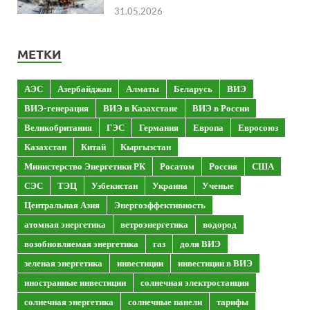
31.05.2026
МЕТКИ
АЭС
Азербайджан
Алматы
Беларусь
ВИЭ
ВИЭ-генерация
ВИЭ в Казахстане
ВИЭ в России
Великобритания
ГЭС
Германия
Европа
Евросоюз
Казахстан
Китай
Кыргызстан
Министерство Энергетики РК
Росатом
Россия
США
СЭС
ТЭЦ
Узбекистан
Украина
Ученые
Центральная Азия
Энергоэффективность
атомная энергетика
ветроэнергетика
водород
возобновляемая энергетика
газ
доля ВИЭ
зеленая энергетика
инвестиции
инвестиции в ВИЭ
иностранные инвестиции
солнечная электростанция
солнечная энергетика
солнечные панели
тарифы