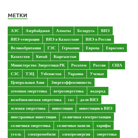
МЕТКИ
АЭС
Азербайджан
Алматы
Беларусь
ВИЭ
ВИЭ-генерация
ВИЭ в Казахстане
ВИЭ в России
Великобритания
ГЭС
Германия
Европа
Евросоюз
Казахстан
Китай
Кыргызстан
Министерство Энергетики РК
Росатом
Россия
США
СЭС
ТЭЦ
Узбекистан
Украина
Ученые
Центральная Азия
Энергоэффективность
атомная энергетика
ветроэнергетика
водород
возобновляемая энергетика
газ
доля ВИЭ
зеленая энергетика
инвестиции
инвестиции в ВИЭ
иностранные инвестиции
солнечная электростанция
солнечная энергетика
солнечные панели
тарифы
уголь
электромобили
электроэнергия
энергетика