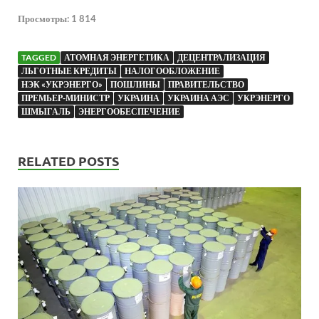
Просмотры:
1 814
TAGGED
АТОМНАЯ ЭНЕРГЕТИКА
ДЕЦЕНТРАЛИЗАЦИЯ
ЛЬГОТНЫЕ КРЕДИТЫ
НАЛОГООБЛОЖЕНИЕ
НЭК «УКРЭНЕРГО»
ПОШЛИНЫ
ПРАВИТЕЛЬСТВО
ПРЕМЬЕР-МИНИСТР
УКРАИНА
УКРАИНА АЭС
УКРЭНЕРГО
ШМЫГАЛЬ
ЭНЕРГООБЕСПЕЧЕНИЕ
RELATED POSTS