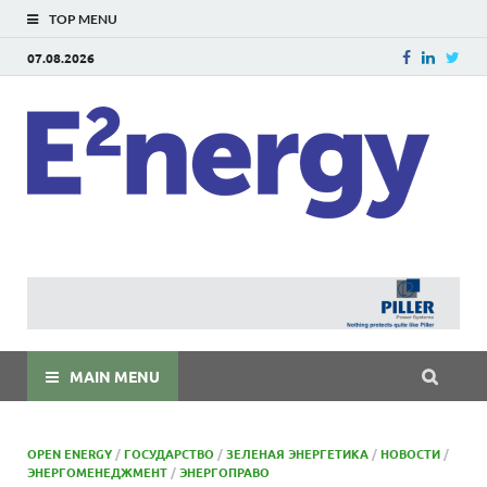
TOP MENU
07.08.2026
E
E²ner
энерг
Евраз
мира
MAIN MENU
OPEN ENERGY
/
ГОСУДАРСТВО
/
ЗЕЛЕНАЯ ЭНЕРГЕТИКА
/
НОВОСТИ
/
ЭНЕРГОМЕНЕДЖМЕНТ
/
ЭНЕРГОПРАВО