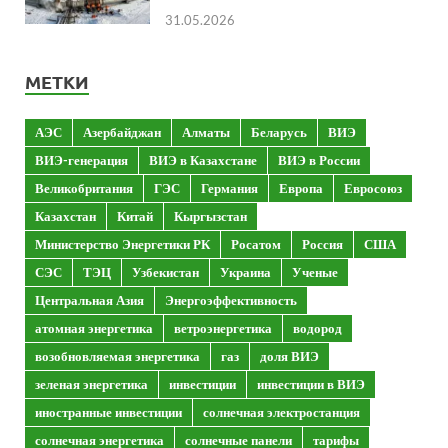
31.05.2026
МЕТКИ
АЭС
Азербайджан
Алматы
Беларусь
ВИЭ
ВИЭ-генерация
ВИЭ в Казахстане
ВИЭ в России
Великобритания
ГЭС
Германия
Европа
Евросоюз
Казахстан
Китай
Кыргызстан
Министерство Энергетики РК
Росатом
Россия
США
СЭС
ТЭЦ
Узбекистан
Украина
Ученые
Центральная Азия
Энергоэффективность
атомная энергетика
ветроэнергетика
водород
возобновляемая энергетика
газ
доля ВИЭ
зеленая энергетика
инвестиции
инвестиции в ВИЭ
иностранные инвестиции
солнечная электростанция
солнечная энергетика
солнечные панели
тарифы