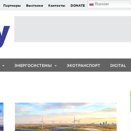
Russian
Партнеры
Выставки
Контакты
DONATE
E²nergy
E²nergy — энергетика Евразии и мира
ЭНЕРГОСИСТЕМЫ
ЭКОТРАНСПОРТ
DIGITAL