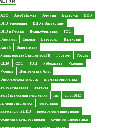
МЕТКИ
АЭС
Азербайджан
Алматы
Беларусь
ВИЭ
ВИЭ-генерация
ВИЭ в Казахстане
ВИЭ в России
Великобритания
ГЭС
Германия
Европа
Евросоюз
Казахстан
Китай
Кыргызстан
Министерство Энергетики РК
Росатом
Россия
США
СЭС
ТЭЦ
Узбекистан
Украина
Ученые
Центральная Азия
Энергоэффективность
атомная энергетика
ветроэнергетика
водород
возобновляемая энергетика
газ
доля ВИЭ
зеленая энергетика
инвестиции
инвестиции в ВИЭ
иностранные инвестиции
солнечная электростанция
солнечная энергетика
солнечные панели
тарифы
уголь