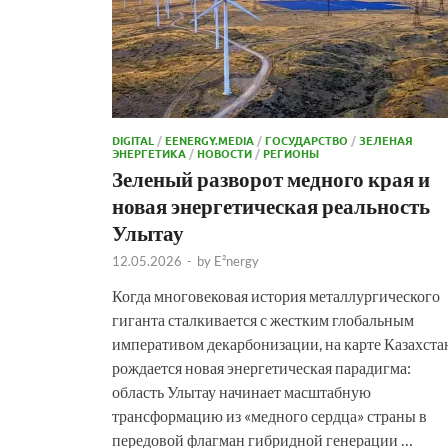
DIGITAL
/
EENERGY.MEDIA
/
ГОСУДАРСТВО
/
ЗЕЛЕНАЯ
ЭНЕРГЕТИКА
/
НОВОСТИ
/
РЕГИОНЫ
Зеленый разворот медного края и
новая энергетическая реальность
Улытау
12.05.2026
-
by
E²nergy
Когда многовековая история металлургического
гиганта сталкивается с жестким глобальным
императивом декарбонизации, на карте Казахста
рождается новая энергетическая парадигма:
область Улытау начинает масштабную
трансформацию из «медного сердца» страны в
передовой флагман гибридной генерации …