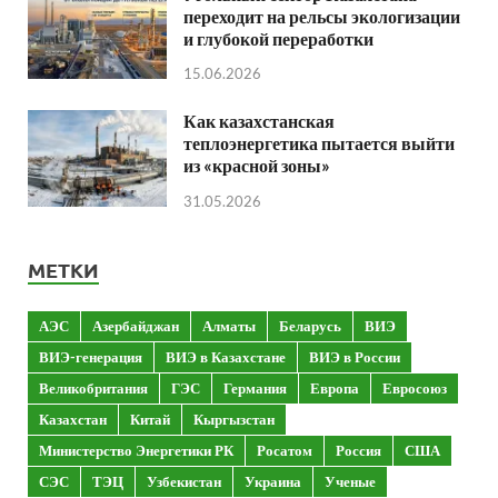
переходит на рельсы экологизации
и глубокой переработки
15.06.2026
Как казахстанская
теплоэнергетика пытается выйти
из «красной зоны»
31.05.2026
МЕТКИ
АЭС
Азербайджан
Алматы
Беларусь
ВИЭ
ВИЭ-генерация
ВИЭ в Казахстане
ВИЭ в России
Великобритания
ГЭС
Германия
Европа
Евросоюз
Казахстан
Китай
Кыргызстан
Министерство Энергетики РК
Росатом
Россия
США
СЭС
ТЭЦ
Узбекистан
Украина
Ученые