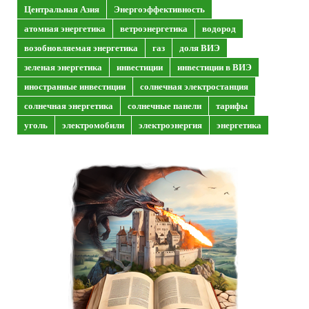
Центральная Азия
Энергоэффективность
атомная энергетика
ветроэнергетика
водород
возобновляемая энергетика
газ
доля ВИЭ
зеленая энергетика
инвестиции
инвестиции в ВИЭ
иностранные инвестиции
солнечная электростанция
солнечная энергетика
солнечные панели
тарифы
уголь
электромобили
электроэнергия
энергетика