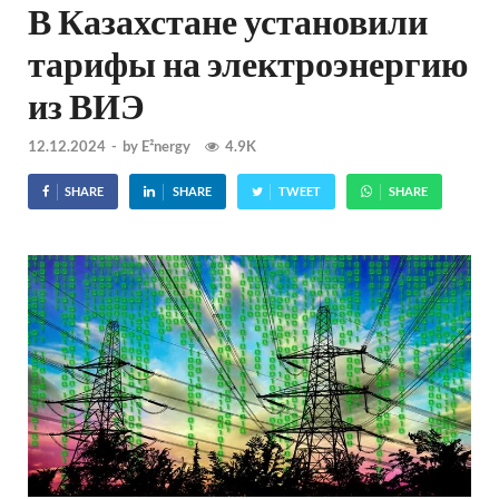
В Казахстане установили
тарифы на электроэнергию
из ВИЭ
12.12.2024
-
by
E²nergy
4.9K
SHARE
SHARE
TWEET
SHARE