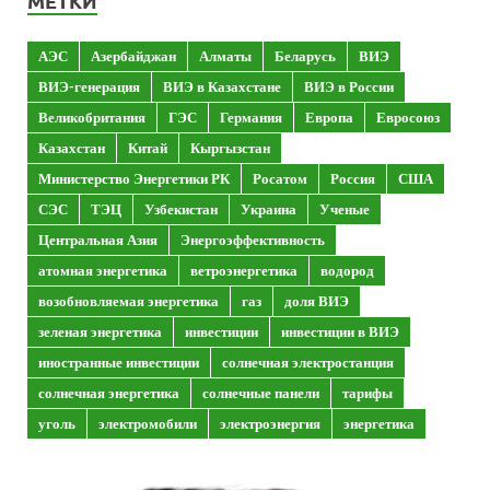
МЕТКИ
АЭС
Азербайджан
Алматы
Беларусь
ВИЭ
ВИЭ-генерация
ВИЭ в Казахстане
ВИЭ в России
Великобритания
ГЭС
Германия
Европа
Евросоюз
Казахстан
Китай
Кыргызстан
Министерство Энергетики РК
Росатом
Россия
США
СЭС
ТЭЦ
Узбекистан
Украина
Ученые
Центральная Азия
Энергоэффективность
атомная энергетика
ветроэнергетика
водород
возобновляемая энергетика
газ
доля ВИЭ
зеленая энергетика
инвестиции
инвестиции в ВИЭ
иностранные инвестиции
солнечная электростанция
солнечная энергетика
солнечные панели
тарифы
уголь
электромобили
электроэнергия
энергетика