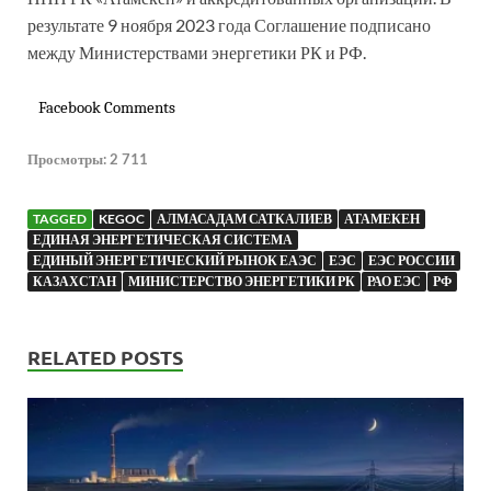
результате 9 ноября 2023 года Соглашение подписано
между Министерствами энергетики РК и РФ.
Facebook Comments
Просмотры:
2 711
TAGGED
KEGOC
АЛМАСАДАМ САТКАЛИЕВ
АТАМЕКЕН
ЕДИНАЯ ЭНЕРГЕТИЧЕСКАЯ СИСТЕМА
ЕДИНЫЙ ЭНЕРГЕТИЧЕСКИЙ РЫНОК ЕАЭС
ЕЭС
ЕЭС РОССИИ
КАЗАХСТАН
МИНИСТЕРСТВО ЭНЕРГЕТИКИ РК
РАО ЕЭС
РФ
RELATED POSTS