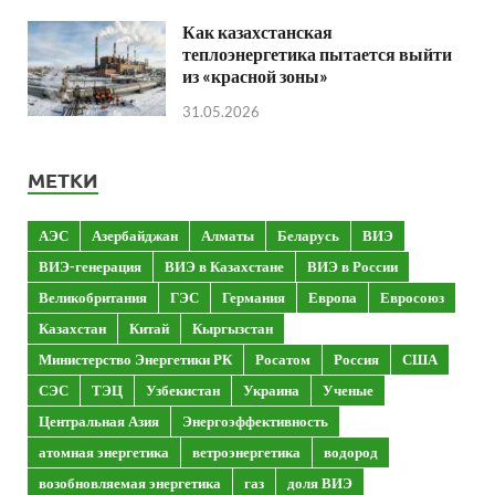
Как казахстанская
теплоэнергетика пытается выйти
из «красной зоны»
31.05.2026
МЕТКИ
АЭС
Азербайджан
Алматы
Беларусь
ВИЭ
ВИЭ-генерация
ВИЭ в Казахстане
ВИЭ в России
Великобритания
ГЭС
Германия
Европа
Евросоюз
Казахстан
Китай
Кыргызстан
Министерство Энергетики РК
Росатом
Россия
США
СЭС
ТЭЦ
Узбекистан
Украина
Ученые
Центральная Азия
Энергоэффективность
атомная энергетика
ветроэнергетика
водород
возобновляемая энергетика
газ
доля ВИЭ