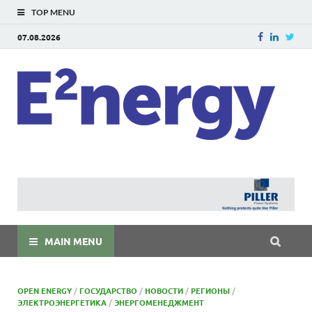
TOP MENU
07.08.2026
E
E²ner
энерг
Евраз
мира
MAIN MENU
OPEN ENERGY
/
ГОСУДАРСТВО
/
НОВОСТИ
/
РЕГИОНЫ
/
ЭЛЕКТРОЭНЕРГЕТИКА
/
ЭНЕРГОМЕНЕДЖМЕНТ