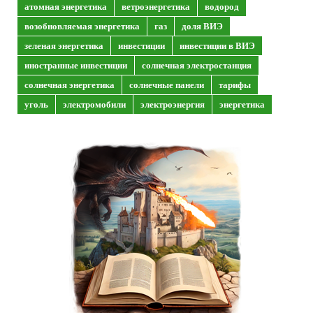
атомная энергетика
ветроэнергетика
водород
возобновляемая энергетика
газ
доля ВИЭ
зеленая энергетика
инвестиции
инвестиции в ВИЭ
иностранные инвестиции
солнечная электростанция
солнечная энергетика
солнечные панели
тарифы
уголь
электромобили
электроэнергия
энергетика