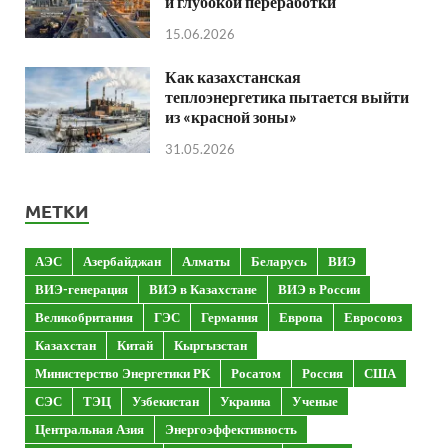
и глубокой переработки
15.06.2026
Как казахстанская
теплоэнергетика пытается выйти
из «красной зоны»
31.05.2026
МЕТКИ
АЭС
Азербайджан
Алматы
Беларусь
ВИЭ
ВИЭ-генерация
ВИЭ в Казахстане
ВИЭ в России
Великобритания
ГЭС
Германия
Европа
Евросоюз
Казахстан
Китай
Кыргызстан
Министерство Энергетики РК
Росатом
Россия
США
СЭС
ТЭЦ
Узбекистан
Украина
Ученые
Центральная Азия
Энергоэффективность