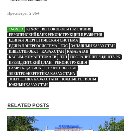
Просмотры:
2 864
TAGGED
KEGOC
ВЫСОКОВОЛЬТНАЯ ЛИНИЯ
ЕВРОПЕЙСКИЙ БАНК РЕКОНСТРУКЦИИ И РАЗВИТИЯ
ЕДИНАЯ ЭНЕРГЕТИЧЕСКАЯ СИСТЕМА
ЕДИНАЯ ЭНЕРГОСИСТЕМА
ЕЭС
ЗАПАДНЫЙ КАЗАХСТАН
ИНВЕСТПРОЕКТ
КАЗАХСТАН
КАРАБАТАН
КАСЫМ-ЖОМАРТ ТОКАЕВ
ЛЭП
ПОСЛАНИЕ ПРЕЗИДЕНТА РК
ПРЕЗИДЕНТСКИЙ ПЛАН
РЕКОНСТРУКЦИЯ
САМРУК-ҚАЗЫНА
СТРОИТЕЛЬСТВО
ЭЛЕКТРОЭНЕРГЕТИКА КАЗАХСТАНА
ЭНЕРГЕТИКА КАЗАХСТАНА
ЮЖНЫЕ РЕГИОНЫ
ЮЖНЫЙ КАЗАХСТАН
RELATED POSTS