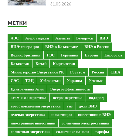
31.05.2026
МЕТКИ
АЭС
Азербайджан
Алматы
Беларусь
ВИЭ
ВИЭ-генерация
ВИЭ в Казахстане
ВИЭ в России
Великобритания
ГЭС
Германия
Европа
Евросоюз
Казахстан
Китай
Кыргызстан
Министерство Энергетики РК
Росатом
Россия
США
СЭС
ТЭЦ
Узбекистан
Украина
Ученые
Центральная Азия
Энергоэффективность
атомная энергетика
ветроэнергетика
водород
возобновляемая энергетика
газ
доля ВИЭ
зеленая энергетика
инвестиции
инвестиции в ВИЭ
иностранные инвестиции
солнечная электростанция
солнечная энергетика
солнечные панели
тарифы