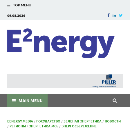
TOP MENU
09.08.2026
E
E²ner
энерг
Евраз
мира
MAIN MENU
EENERGY.MEDIA
/
ГОСУДАРСТВО
/
ЗЕЛЕНАЯ ЭНЕРГЕТИКА
/
НОВОСТИ
/
РЕГИОНЫ
/
ЭНЕРГЕТИКА МСБ
/
ЭНЕРГОСБЕРЕЖЕНИЕ