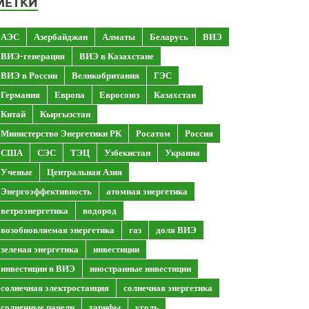
МЕТКИ
АЭС
Азербайджан
Алматы
Беларусь
ВИЭ
ВИЭ-генерация
ВИЭ в Казахстане
ВИЭ в России
Великобритания
ГЭС
Германия
Европа
Евросоюз
Казахстан
Китай
Кыргызстан
Министерство Энергетики РК
Росатом
Россия
США
СЭС
ТЭЦ
Узбекистан
Украина
Ученые
Центральная Азия
Энергоэффективность
атомная энергетика
ветроэнергетика
водород
возобновляемая энергетика
газ
доля ВИЭ
зеленая энергетика
инвестиции
инвестиции в ВИЭ
иностранные инвестиции
солнечная электростанция
солнечная энергетика
солнечные панели
тарифы
уголь