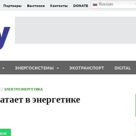
Russian
Партнеры
Выставки
Контакты
DONATE
E²nergy
E²nergy — энергетика Евразии и мира
ЭНЕРГОСИСТЕМЫ
ЭКОТРАНСПОРТ
DIGITAL
Е
/
ЭЛЕКТРОЭНЕРГЕТИКА
атает в энергетике
HARE