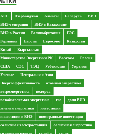
МЕТКИ
АЭС
Азербайджан
Алматы
Беларусь
ВИЭ
ВИЭ-генерация
ВИЭ в Казахстане
ВИЭ в России
Великобритания
ГЭС
Германия
Европа
Евросоюз
Казахстан
Китай
Кыргызстан
Министерство Энергетики РК
Росатом
Россия
США
СЭС
ТЭЦ
Узбекистан
Украина
Ученые
Центральная Азия
Энергоэффективность
атомная энергетика
ветроэнергетика
водород
возобновляемая энергетика
газ
доля ВИЭ
зеленая энергетика
инвестиции
инвестиции в ВИЭ
иностранные инвестиции
солнечная электростанция
солнечная энергетика
солнечные панели
тарифы
уголь