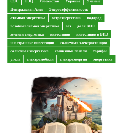
СЭС
ТЭЦ
Узбекистан
Украина
Ученые
Центральная Азия
Энергоэффективность
атомная энергетика
ветроэнергетика
водород
возобновляемая энергетика
газ
доля ВИЭ
зеленая энергетика
инвестиции
инвестиции в ВИЭ
иностранные инвестиции
солнечная электростанция
солнечная энергетика
солнечные панели
тарифы
уголь
электромобили
электроэнергия
энергетика