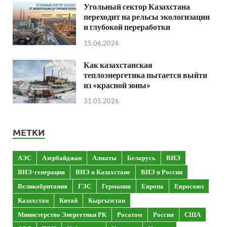
Угольный сектор Казахстана
переходит на рельсы экологизации
и глубокой переработки
15.06.2026
Как казахстанская
теплоэнергетика пытается выйти
из «красной зоны»
31.05.2026
МЕТКИ
АЭС
Азербайджан
Алматы
Беларусь
ВИЭ
ВИЭ-генерация
ВИЭ в Казахстане
ВИЭ в России
Великобритания
ГЭС
Германия
Европа
Евросоюз
Казахстан
Китай
Кыргызстан
Министерство Энергетики РК
Росатом
Россия
США