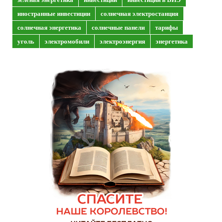
иностранные инвестиции
солнечная электростанция
солнечная энергетика
солнечные панели
тарифы
уголь
электромобили
электроэнергия
энергетика