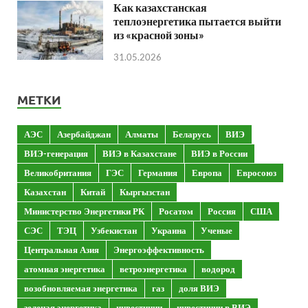
Как казахстанская
теплоэнергетика пытается выйти
из «красной зоны»
31.05.2026
МЕТКИ
АЭС
Азербайджан
Алматы
Беларусь
ВИЭ
ВИЭ-генерация
ВИЭ в Казахстане
ВИЭ в России
Великобритания
ГЭС
Германия
Европа
Евросоюз
Казахстан
Китай
Кыргызстан
Министерство Энергетики РК
Росатом
Россия
США
СЭС
ТЭЦ
Узбекистан
Украина
Ученые
Центральная Азия
Энергоэффективность
атомная энергетика
ветроэнергетика
водород
возобновляемая энергетика
газ
доля ВИЭ
зеленая энергетика
инвестиции
инвестиции в ВИЭ