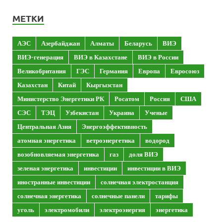
МЕТКИ
АЭС
Азербайджан
Алматы
Беларусь
ВИЭ
ВИЭ-генерация
ВИЭ в Казахстане
ВИЭ в России
Великобритания
ГЭС
Германия
Европа
Евросоюз
Казахстан
Китай
Кыргызстан
Министерство Энергетики РК
Росатом
Россия
США
СЭС
ТЭЦ
Узбекистан
Украина
Ученые
Центральная Азия
Энергоэффективность
атомная энергетика
ветроэнергетика
водород
возобновляемая энергетика
газ
доля ВИЭ
зеленая энергетика
инвестиции
инвестиции в ВИЭ
иностранные инвестиции
солнечная электростанция
солнечная энергетика
солнечные панели
тарифы
уголь
электромобили
электроэнергия
энергетика