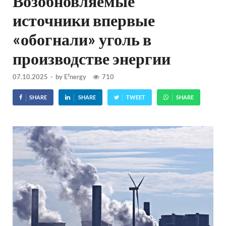
Возобновляемые
источники впервые
«обогнали» уголь в
производстве энергии
07.10.2025
-
by
E²nergy
710
SHARE
SHARE
TWEET
SHARE