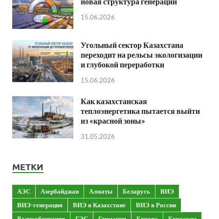
новая структура генерации
15.06.2026
Угольный сектор Казахстана
переходит на рельсы экологизации
и глубокой переработки
15.06.2026
Как казахстанская
теплоэнергетика пытается выйти
из «красной зоны»
31.05.2026
МЕТКИ
АЭС
Азербайджан
Алматы
Беларусь
ВИЭ
ВИЭ-генерация
ВИЭ в Казахстане
ВИЭ в России
Великобритания
ГЭС
Германия
Европа
Евросоюз