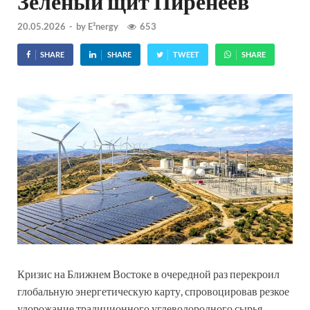
Зелёный щит Пиренеев
20.05.2026
-
by
E²nergy
653
SHARE
SHARE
TWEET
SHARE
Кризис на Ближнем Востоке в очередной раз перекроил
глобальную энергетическую карту, спровоцировав резкое
удорожание традиционного углеводородного сырья.