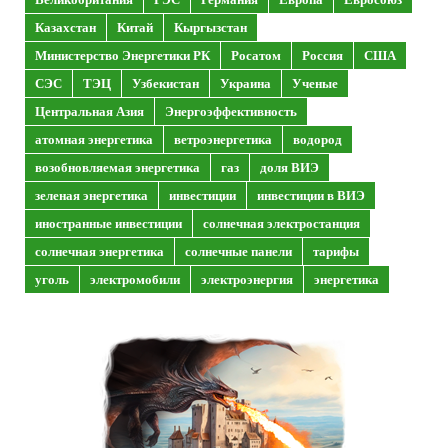
Казахстан
Китай
Кыргызстан
Министерство Энергетики РК
Росатом
Россия
США
СЭС
ТЭЦ
Узбекистан
Украина
Ученые
Центральная Азия
Энергоэффективность
атомная энергетика
ветроэнергетика
водород
возобновляемая энергетика
газ
доля ВИЭ
зеленая энергетика
инвестиции
инвестиции в ВИЭ
иностранные инвестиции
солнечная электростанция
солнечная энергетика
солнечные панели
тарифы
уголь
электромобили
электроэнергия
энергетика