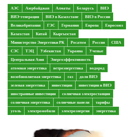
АЭС
Азербайджан
Алматы
Беларусь
ВИЭ
ВИЭ-генерация
ВИЭ в Казахстане
ВИЭ в России
Великобритания
ГЭС
Германия
Европа
Евросоюз
Казахстан
Китай
Кыргызстан
Министерство Энергетики РК
Росатом
Россия
США
СЭС
ТЭЦ
Узбекистан
Украина
Ученые
Центральная Азия
Энергоэффективность
атомная энергетика
ветроэнергетика
водород
возобновляемая энергетика
газ
доля ВИЭ
зеленая энергетика
инвестиции
инвестиции в ВИЭ
иностранные инвестиции
солнечная электростанция
солнечная энергетика
солнечные панели
тарифы
уголь
электромобили
электроэнергия
энергетика