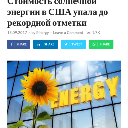
Стоимость солнечной
энергии в США упала до
рекордной отметки
13.09.2017
-
by
E²nergy
-
Leave a Comment
1.7K
SHARE
SHARE
TWEET
SHARE