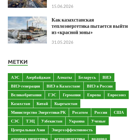
15.06.2026
Как казахстанская
теплоэнергетика пытается выйти
из «красной зоны»
31.05.2026
МЕТКИ
АЭС
Азербайджан
Алматы
Беларусь
ВИЭ
ВИЭ-генерация
ВИЭ в Казахстане
ВИЭ в России
Великобритания
ГЭС
Германия
Европа
Евросоюз
Казахстан
Китай
Кыргызстан
Министерство Энергетики РК
Росатом
Россия
США
СЭС
ТЭЦ
Узбекистан
Украина
Ученые
Центральная Азия
Энергоэффективность
атомная энергетика
ветроэнергетика
водород