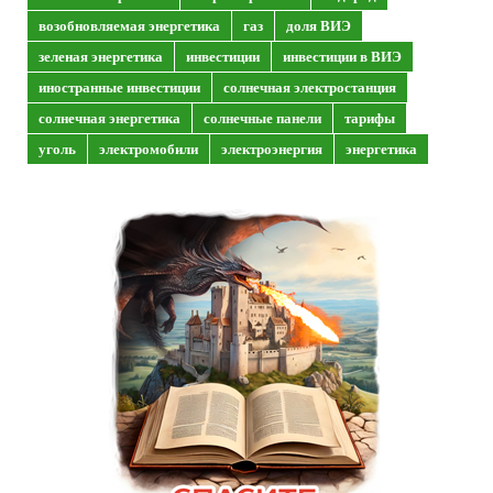
возобновляемая энергетика
газ
доля ВИЭ
зеленая энергетика
инвестиции
инвестиции в ВИЭ
иностранные инвестиции
солнечная электростанция
солнечная энергетика
солнечные панели
тарифы
уголь
электромобили
электроэнергия
энергетика