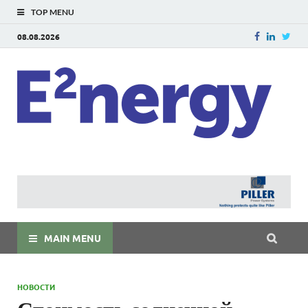
TOP MENU
08.08.2026
E
E²ner
энерг
Евраз
мира
MAIN MENU
НОВОСТИ