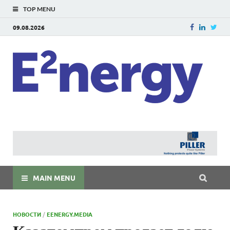
TOP MENU
09.08.2026
E
E²ner
энерг
Евраз
мира
MAIN MENU
НОВОСТИ
/
EENERGY.MEDIA