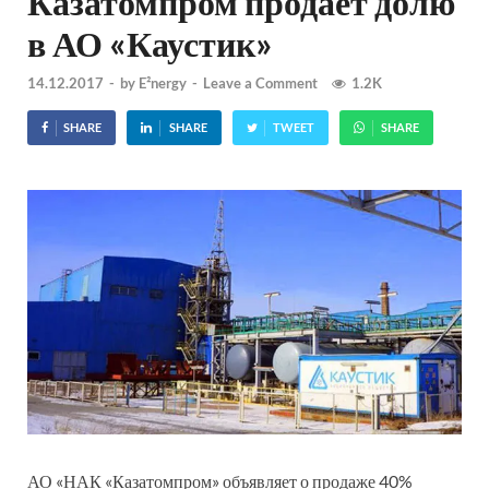
Казатомпром продает долю
в АО «Каустик»
14.12.2017
-
by
E²nergy
-
Leave a Comment
1.2K
SHARE
SHARE
TWEET
SHARE
АО «НАК «Казатомпром» объявляет о продаже 40%