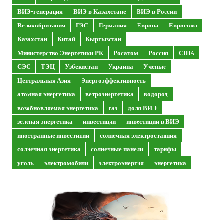
ВИЭ-генерация
ВИЭ в Казахстане
ВИЭ в России
Великобритания
ГЭС
Германия
Европа
Евросоюз
Казахстан
Китай
Кыргызстан
Министерство Энергетики РК
Росатом
Россия
США
СЭС
ТЭЦ
Узбекистан
Украина
Ученые
Центральная Азия
Энергоэффективность
атомная энергетика
ветроэнергетика
водород
возобновляемая энергетика
газ
доля ВИЭ
зеленая энергетика
инвестиции
инвестиции в ВИЭ
иностранные инвестиции
солнечная электростанция
солнечная энергетика
солнечные панели
тарифы
уголь
электромобили
электроэнергия
энергетика