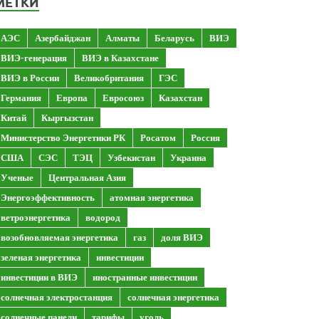
МЕТКИ
АЭС
Азербайджан
Алматы
Беларусь
ВИЭ
ВИЭ-генерация
ВИЭ в Казахстане
ВИЭ в России
Великобритания
ГЭС
Германия
Европа
Евросоюз
Казахстан
Китай
Кыргызстан
Министерство Энергетики РК
Росатом
Россия
США
СЭС
ТЭЦ
Узбекистан
Украина
Ученые
Центральная Азия
Энергоэффективность
атомная энергетика
ветроэнергетика
водород
возобновляемая энергетика
газ
доля ВИЭ
зеленая энергетика
инвестиции
инвестиции в ВИЭ
иностранные инвестиции
солнечная электростанция
солнечная энергетика
солнечные панели
тарифы
уголь