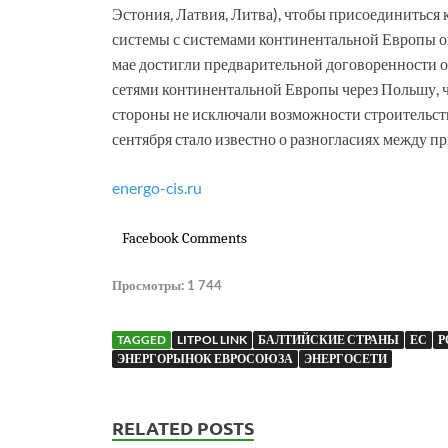
Эстония, Латвия, Литва), чтобы присоединиться
системы с системами континентальной Европы о
мае достигли предварительной договоренности 
сетями континентальной Европы через Польшу, ч
стороны не исключали возможности строительств
сентября стало известно о разногласиях между п
energo-cis.ru
Facebook Comments
Просмотры:
1 744
TAGGED
LITPOL LINK
БАЛТИЙСКИЕ СТРАНЫ
ЕС
Р
ЭНЕРГОРЫНОК ЕВРОСОЮЗА
ЭНЕРГОСЕТИ
RELATED POSTS