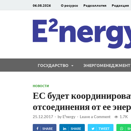
06.08.2026
О ресурсе
Редколлегия
Редакция
ГОСУДАРСТВО
ЭНЕРГОМЕНЕДЖМЕНТ
НОВОСТИ
ЕС будет координироват
отсоединения от ее эне
25.12.2017
-
by
E²nergy
-
Leave a Comment
1.7K
SHARE
SHARE
TWEET
S