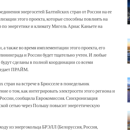
единения энергосетей Балтийских стран от России на ее
ализации этого проекта, которые способны повлиять на
р по энергетике и климату Мигель Ариас Каньете на
, а также во время имплементации этого проекта, его
алининграда и России будет тщательно учтен. И любые
будут сделаны в полной координации со всеми
ередает ПРАЙМ.
 стран на встрече в Брюсселе в понедельник
ие о том, как интегрировать электросети этого региона и
 России, сообщила Еврокомиссия. Синхронизация
йской сетью через Польшу повысит энергетическую
ыходу из энергокольца БРЭЛЛ (Белоруссия, Россия,