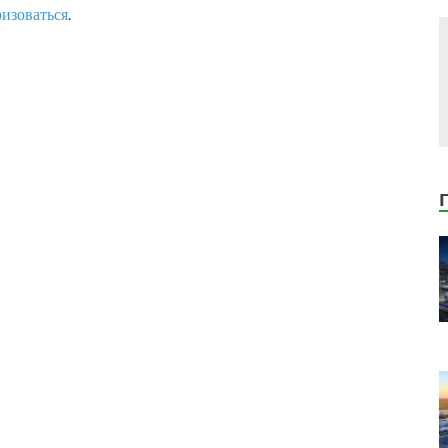
ризоваться
.