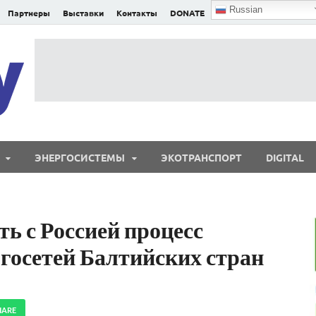
Russian
Партнеры
Выставки
Контакты
DONATE
E²nergy
E²nergy — энергетика Евразии и мира
ЭНЕРГОСИСТЕМЫ
ЭКОТРАНСПОРТ
DIGITAL
ь с Россией процесс
ргосетей Балтийских стран
HARE