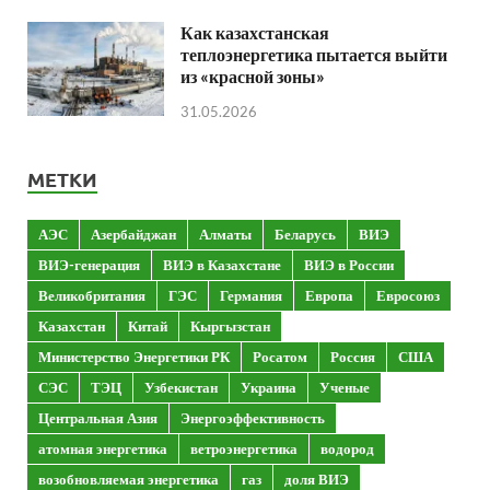
Как казахстанская
теплоэнергетика пытается выйти
из «красной зоны»
31.05.2026
МЕТКИ
АЭС
Азербайджан
Алматы
Беларусь
ВИЭ
ВИЭ-генерация
ВИЭ в Казахстане
ВИЭ в России
Великобритания
ГЭС
Германия
Европа
Евросоюз
Казахстан
Китай
Кыргызстан
Министерство Энергетики РК
Росатом
Россия
США
СЭС
ТЭЦ
Узбекистан
Украина
Ученые
Центральная Азия
Энергоэффективность
атомная энергетика
ветроэнергетика
водород
возобновляемая энергетика
газ
доля ВИЭ