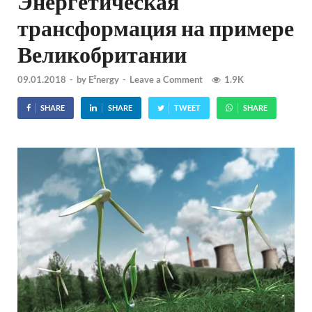
Энергетическая
трансформация на примере
Великобритании
09.01.2018
-
by
E²nergy
-
Leave a Comment
1.9K
SHARE
SHARE
TWEET
SHARE