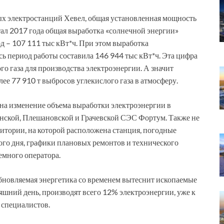
ых электростанций Хевел, общая установленная мощность
тал 2017 года общая выработка «солнечной энергии»
од – 107 111 тыс кВт*ч. При этом выработка
сь период работы составила 146 944 тыс кВт*ч. Эта цифра
о газа для производства электроэнергии. А значит
е 77 910 т выбросов углекислого газа в атмосферу.
на изменение объема выработки электроэнергии в
чанской, Плешановской и Грачевской СЭС Фортум. Также не
итории, на которой расположена станция, погодные
ого дня, графики плановых ремонтов и технического
емного оператора.
бновляемая энергетика со временем вытеснит ископаемые
няшний день, производят всего 12% электроэнергии, уже к
 специалистов.