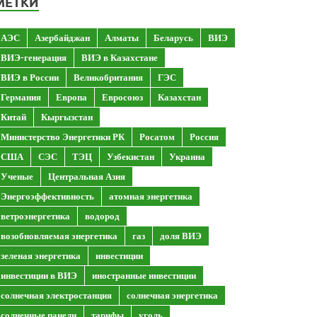
МЕТКИ
АЭС
Азербайджан
Алматы
Беларусь
ВИЭ
ВИЭ-генерация
ВИЭ в Казахстане
ВИЭ в России
Великобритания
ГЭС
Германия
Европа
Евросоюз
Казахстан
Китай
Кыргызстан
Министерство Энергетики РК
Росатом
Россия
США
СЭС
ТЭЦ
Узбекистан
Украина
Ученые
Центральная Азия
Энергоэффективность
атомная энергетика
ветроэнергетика
водород
возобновляемая энергетика
газ
доля ВИЭ
зеленая энергетика
инвестиции
инвестиции в ВИЭ
иностранные инвестиции
солнечная электростанция
солнечная энергетика
солнечные панели
тарифы
уголь