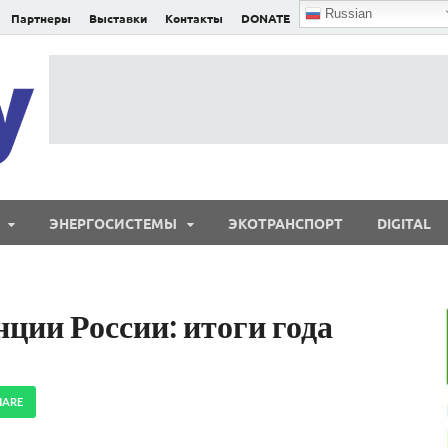
Russian
Партнеры
Выставки
Контакты
DONATE
E²nergy
E²nergy — энергетика Евразии и мира
ЭНЕРГОСИСТЕМЫ
ЭКОТРАНСПОРТ
DIGITAL
ции России: итоги года
HARE