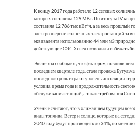
К концу 2017 года работало 12 сетевых солнечн
которых составила 129 МВт. По итогу за IV квар
составила 12 786 тыс кВт*ч, а за весь прошлый г
электроэнергии солнечных электростанций за ве
эквивалента использованию 44 млн м3 природног
действующие СЭС Хевел позволили избежать боле
Эксперты сообщают, что фактором, повлиявшим 
последнем квартале года, стала продажа Бугуль
последнюю роль играют уровень инсоляции терр
условия, время года и продолжительность светов
обслуживания станций, а также требования Сист
Ученые считают, что в ближайшем будущем возо
виды топлива. Ветер и солнце, которые на сегод
2040 году будут производить до 34%, по мнению