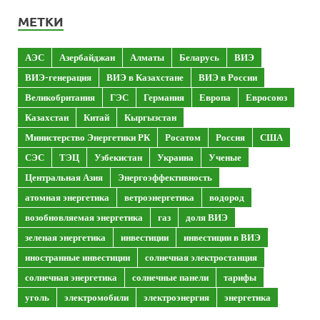
МЕТКИ
АЭС
Азербайджан
Алматы
Беларусь
ВИЭ
ВИЭ-генерация
ВИЭ в Казахстане
ВИЭ в России
Великобритания
ГЭС
Германия
Европа
Евросоюз
Казахстан
Китай
Кыргызстан
Министерство Энергетики РК
Росатом
Россия
США
СЭС
ТЭЦ
Узбекистан
Украина
Ученые
Центральная Азия
Энергоэффективность
атомная энергетика
ветроэнергетика
водород
возобновляемая энергетика
газ
доля ВИЭ
зеленая энергетика
инвестиции
инвестиции в ВИЭ
иностранные инвестиции
солнечная электростанция
солнечная энергетика
солнечные панели
тарифы
уголь
электромобили
электроэнергия
энергетика