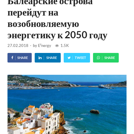
Балеарские острова
перейдут на
возобновляемую
энергетику к 2050 году
27.02.2018
-
by
E²nergy
1.5K
SHARE
SHARE
TWEET
SHARE