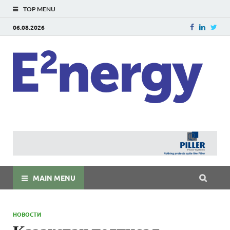
TOP MENU
06.08.2026
E
E²ner
энерг
Евраз
мира
MAIN MENU
НОВОСТИ