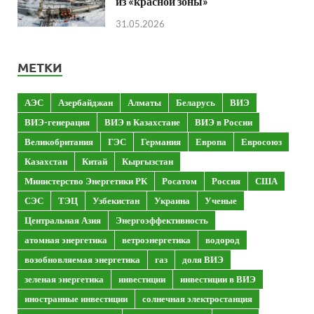
из «красной зоны»
31.05.2026
МЕТКИ
АЭС
Азербайджан
Алматы
Беларусь
ВИЭ
ВИЭ-генерация
ВИЭ в Казахстане
ВИЭ в России
Великобритания
ГЭС
Германия
Европа
Евросоюз
Казахстан
Китай
Кыргызстан
Министерство Энергетики РК
Росатом
Россия
США
СЭС
ТЭЦ
Узбекистан
Украина
Ученые
Центральная Азия
Энергоэффективность
атомная энергетика
ветроэнергетика
водород
возобновляемая энергетика
газ
доля ВИЭ
зеленая энергетика
инвестиции
инвестиции в ВИЭ
иностранные инвестиции
солнечная электростанция