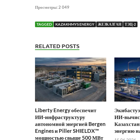
Просмотры:
2 049
TAGGED
KAZAKHMYS ENERGY
ЖЕЗКАЗГАН
ТЭЦ-2
RELATED POSTS
Liberty Energy обеспечит
Экибастуз
ИИ-инфраструктуру
ИИ-вычис
автономной энергией Bergen
Казахстан
Engines и Piller SHIELDX™
энергию н
мощностью свыше 500 МВт
15.06.2026