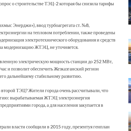
вопрос о строительстве ТЭЦ-2 которая бы снизила тарифы
мыс Энерджи»), ввод турбоагрегата ст. №8,
ектроэнергии на тепловом потреблении, также проведены
дернизация электротехнического оборудования и средств
на модернизацию ЖТЭЦ, не уточняется.
овленную электрическую мощность станции до 252 МВт,
час и позволит обеспечить Жезказганский регион
 его дальнейшему стабильному развитию.
ез второй ТЭЦ? Жители города очень рассчитывали, что
ергию: вырабатываемая ЖТЭЦ электроэнергия
едприятиями города, а для населения закупается в
трали власти сообщили в 2015 году, презентуя генплан