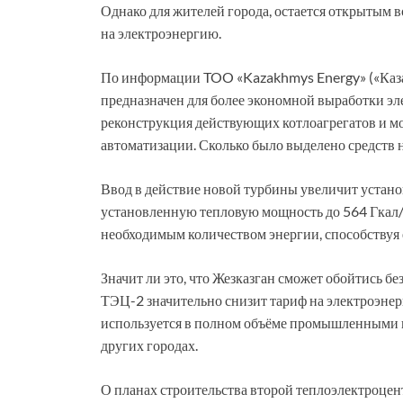
Однако для жителей города, остается открытым 
на электроэнергию.
По информации TOO «Kazakhmys Energy» («Казах
предназначен для более экономной выработки эл
реконструкция действующих котлоагрегатов и мо
автоматизации. Сколько было выделено средств 
Ввод в действие новой турбины увеличит устан
установленную тепловую мощность до 564 Гкал/
необходимым количеством энергии, способствуя
Значит ли это, что Жезказган сможет обойтись б
ТЭЦ-2 значительно снизит тариф на электроэн
используется в полном объёме промышленными пр
других городах.
О планах строительства второй теплоэлектроцен