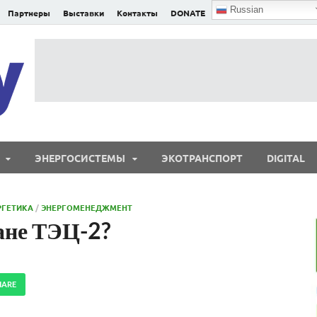
Russian
Партнеры
Выставки
Контакты
DONATE
E²nergy
E²nergy — энергетика Евразии и мира
ЭНЕРГОСИСТЕМЫ
ЭКОТРАНСПОРТ
DIGITAL
РГЕТИКА
/
ЭНЕРГОМЕНЕДЖМЕНТ
ане ТЭЦ-2?
HARE