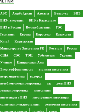
МЕТКИ
АЭС
Азербайджан
Алматы
Беларусь
ВИЭ
ВИЭ-генерация
ВИЭ в Казахстане
ВИЭ в России
Великобритания
ГЭС
Германия
Европа
Евросоюз
Казахстан
Китай
Кыргызстан
Министерство Энергетики РК
Росатом
Россия
США
СЭС
ТЭЦ
Узбекистан
Украина
Ученые
Центральная Азия
Энергоэффективность
атомная энергетика
ветроэнергетика
водород
возобновляемая энергетика
газ
доля ВИЭ
зеленая энергетика
инвестиции
инвестиции в ВИЭ
иностранные инвестиции
солнечная электростанция
солнечная энергетика
солнечные панели
тарифы
уголь