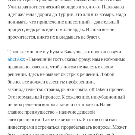
Учитывая логистический коридор и то, что от Павлодара
идет железная дорога до Турции, это для них козырь. Надо
понимать, что привлечение инвестиций – длительный
процесс, ведь речь идет о миллиардах. И, пока все не
просчитается, никто их вкладывать не будет».
Такое же мнение и у Булата Бакауова, которое он озвучил
abctv.kz
: «Нынешний гость сказал фразу: нам необходимо
правильно взвесить, чтобы потом не жалеть о своем
решении. Здесь не бывает быстрых решений. Любой
бизнес все должен взвесить: преференции,
законодательство страны, рынки сбыта, оff take и прочее.
Это нормальный процесс. К сожалению, инкубационный
период решения вопроса зависит от проекта. Наше
главное преимущество – наличие дешевой
электроэнергии. Такое не везде есть. Я готов со всеми
инвесторами встречаться, прорабатывать вопросы. Может
быть, десять проектов не сработают, а один большой