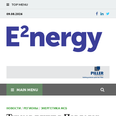
TOP MENU
09.08.2026
E
E²ner
энерг
Евраз
мира
MAIN MENU
НОВОСТИ
/
РЕГИОНЫ
/
ЭНЕРГЕТИКА МСБ