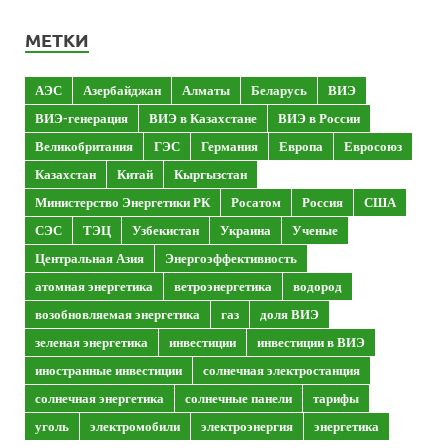
МЕТКИ
АЭС
Азербайджан
Алматы
Беларусь
ВИЭ
ВИЭ-генерация
ВИЭ в Казахстане
ВИЭ в России
Великобритания
ГЭС
Германия
Европа
Евросоюз
Казахстан
Китай
Кыргызстан
Министерство Энергетики РК
Росатом
Россия
США
СЭС
ТЭЦ
Узбекистан
Украина
Ученые
Центральная Азия
Энергоэффективность
атомная энергетика
ветроэнергетика
водород
возобновляемая энергетика
газ
доля ВИЭ
зеленая энергетика
инвестиции
инвестиции в ВИЭ
иностранные инвестиции
солнечная электростанция
солнечная энергетика
солнечные панели
тарифы
уголь
электромобили
электроэнергия
энергетика