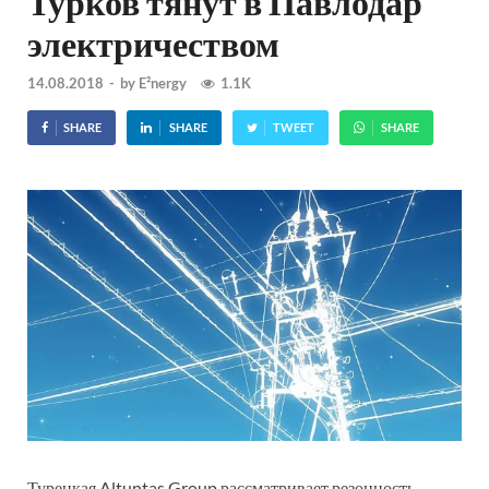
Турков тянут в Павлодар
электричеством
14.08.2018
-
by
E²nergy
1.1K
SHARE
SHARE
TWEET
SHARE
Турецкая Altuntas Group рассматривает резонность