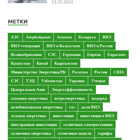
31.05.2026
МЕТКИ
АЭС
Азербайджан
Алматы
Беларусь
ВИЭ
ВИЭ-генерация
ВИЭ в Казахстане
ВИЭ в России
Великобритания
ГЭС
Германия
Европа
Евросоюз
Казахстан
Китай
Кыргызстан
Министерство Энергетики РК
Росатом
Россия
США
СЭС
ТЭЦ
Узбекистан
Украина
Ученые
Центральная Азия
Энергоэффективность
атомная энергетика
ветроэнергетика
водород
возобновляемая энергетика
газ
доля ВИЭ
зеленая энергетика
инвестиции
инвестиции в ВИЭ
иностранные инвестиции
солнечная электростанция
солнечная энергетика
солнечные панели
тарифы