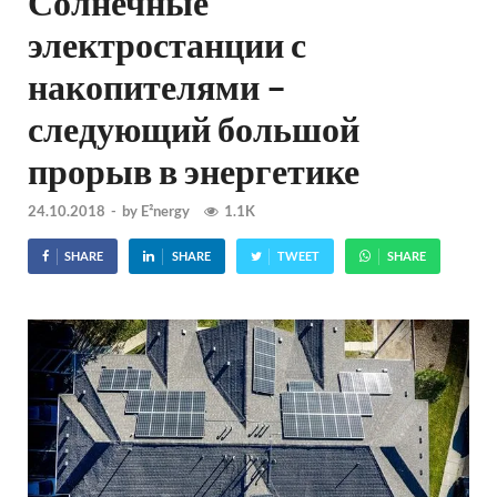
Солнечные
электростанции с
накопителями –
следующий большой
прорыв в энергетике
24.10.2018
-
by
E²nergy
1.1K
SHARE
SHARE
TWEET
SHARE