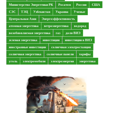
Министерство Энергетики РК
Росатом
Россия
США
СЭС
ТЭЦ
Узбекистан
Украина
Ученые
Центральная Азия
Энергоэффективность
атомная энергетика
ветроэнергетика
водород
возобновляемая энергетика
газ
доля ВИЭ
зеленая энергетика
инвестиции
инвестиции в ВИЭ
иностранные инвестиции
солнечная электростанция
солнечная энергетика
солнечные панели
тарифы
уголь
электромобили
электроэнергия
энергетика