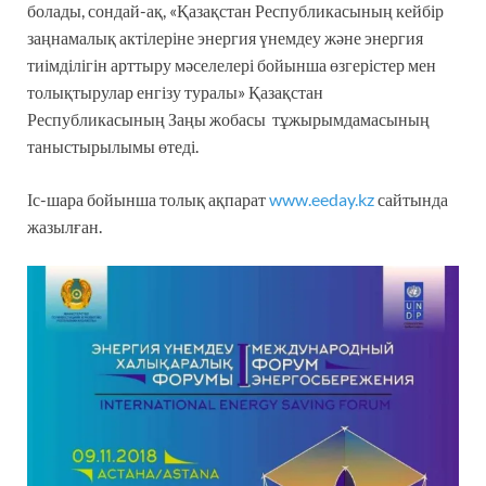
болады, сондай-ақ, «Қазақстан Республикасының кейбір
заңнамалық актілеріне энергия үнемдеу және энергия
тиімділігін арттыру мәселелері бойынша өзгерістер мен
толықтырулар енгізу туралы» Қазақстан
Республикасының Заңы жобасы тұжырымдамасының
таныстырылымы өтеді.
Іс-шара бойынша толық ақпарат
www.eeday.kz
сайтында
жазылған.