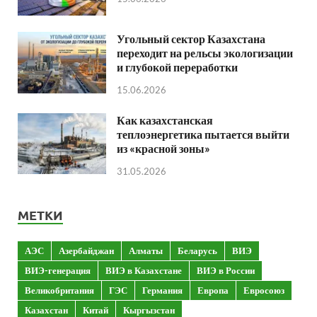
Угольный сектор Казахстана
переходит на рельсы экологизации
и глубокой переработки
15.06.2026
Как казахстанская
теплоэнергетика пытается выйти
из «красной зоны»
31.05.2026
МЕТКИ
АЭС
Азербайджан
Алматы
Беларусь
ВИЭ
ВИЭ-генерация
ВИЭ в Казахстане
ВИЭ в России
Великобритания
ГЭС
Германия
Европа
Евросоюз
Казахстан
Китай
Кыргызстан