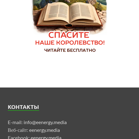
КОНТАКТЫ
E-mail:
info@eenergy.media
Веб-сайт:
eenergy.media
Facebook:
eenergy.media