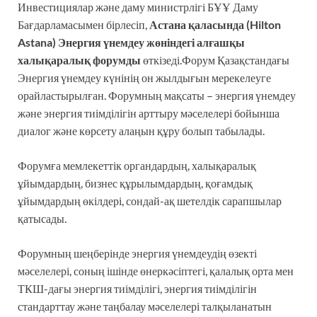
Инвестициялар және даму министрлігі БҰҰ Даму
Бағдарламасымен бірлесіп,
Астана қаласында (Hilton
Astana) Энергия үнемдеу жөніндегі алғашқы
халықаралық форумды
өткізеді.Форум Қазақстандағы
Энергия үнемдеу күнінің он жылдығын мерекелеуге
орайластырылған. Форумның мақсаты – энергия үнемдеу
және энергия тиімділігін арттыру мәселелері бойынша
диалог және көрсету алаңын құру болып табылады.
Форумға мемлекеттік органдардың, халықаралық
ұйымдардың, бизнес құрылымдардың, қоғамдық
ұйымдардың өкілдері, сондай-ақ шетелдік сарапшылар
қатысады.
Форумның шеңберінде энергия үнемдеудің өзекті
мәселелері, соның ішінде өнеркәсіптегі, қалалық орта мен
ТКШ-дағы энергия тиімділігі, энергия тиімділігін
стандарттау және таңбалау мәселелері талқыланатын