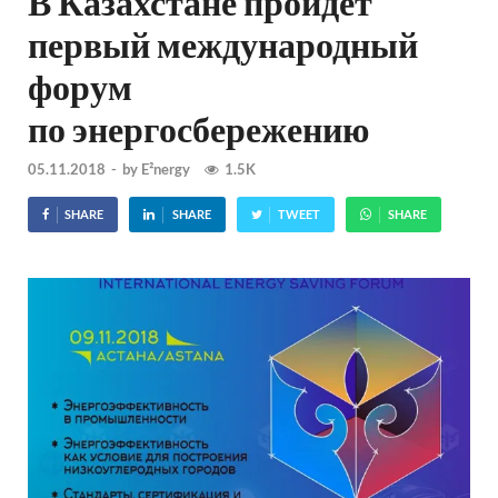
В Казахстане пройдет
первый международный
форум
по энергосбережению
05.11.2018
-
by
E²nergy
1.5K
SHARE
SHARE
TWEET
SHARE