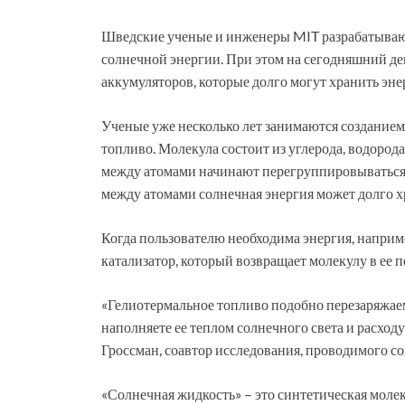
Шведские ученые и инженеры MIT разрабатывают 
солнечной энергии. При этом на сегодняшний ден
аккумуляторов, которые долго могут хранить эне
Ученые уже несколько лет занимаются созданием 
топливо. Молекула состоит из углерода, водорода 
между атомами начинают перегруппировываться, 
между атомами солнечная энергия может долго хр
Когда пользователю необходима энергия, наприме
катализатор, который возвращает молекулу в ее 
«Гелиотермальное топливо подобно перезаряжаемо
наполняете ее теплом солнечного света и расход
Гроссман, соавтор исследования, проводимого с
«Солнечная жидкость» – это синтетическая молек