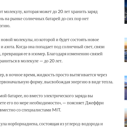
молекулу, которая может до 20 лет хранить заряд
ь на рынке солнечных батарей до сих пор нет
ргию.
новой молекулы, из которой и будет состоять новое
и азота. Когда она попадает под солнечный свет, связи
превращая ее в изомер. Благодаря изменению связей
аниться в молекуле — до 20 лет.
р, в ночное время, жидкость просто вытягивается через
первоначальную форму, высвобождая энергию в виде тепла.
й батарее, но вместо электрического заряда вы
уете его по мере необходимости», — поясняет Джеффри
овместно со специалистами MIT.
ула норборнадиена, состоящая из углерод-водорода и