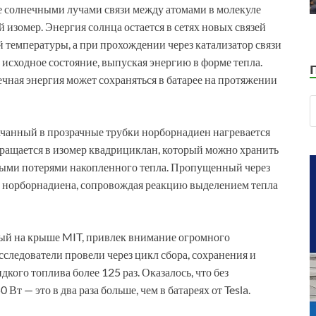
ве солнечными лучами связи между атомами в молекуле
 изомер. Энергия солнца остается в сетях новых связей
й температуры, а при прохождении через катализатор связи
сходное состояние, выпуская энергию в форме тепла.
чная энергия может сохраняться в батарее на протяжении
ачанный в прозрачные трубки норборнадиен нагревается
ращается в изомер квадрициклан, который можно хранить
ными потерями накопленного тепла. Пропущенный через
у норборнадиена, сопровождая реакцию выделением тепла
ый на крыше MIT, привлек внимание огромного
сследователи провели через цикл сбора, сохранения и
ого топлива более 125 раз. Оказалось, что без
т — это в два раза больше, чем в батареях от Tesla.