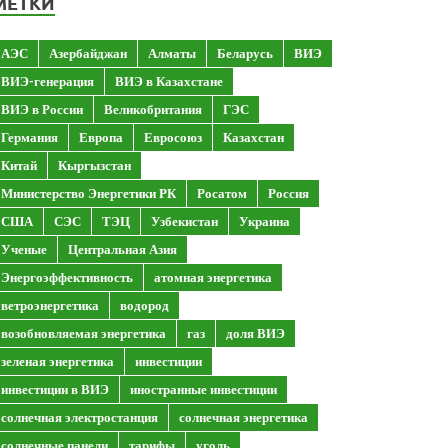
МЕТКИ
АЭС
Азербайджан
Алматы
Беларусь
ВИЭ
ВИЭ-генерация
ВИЭ в Казахстане
ВИЭ в России
Великобритания
ГЭС
Германия
Европа
Евросоюз
Казахстан
Китай
Кыргызстан
Министерство Энергетики РК
Росатом
Россия
США
СЭС
ТЭЦ
Узбекистан
Украина
Ученые
Центральная Азия
Энергоэффективность
атомная энергетика
ветроэнергетика
водород
возобновляемая энергетика
газ
доля ВИЭ
зеленая энергетика
инвестиции
инвестиции в ВИЭ
иностранные инвестиции
солнечная электростанция
солнечная энергетика
солнечные панели
тарифы
уголь