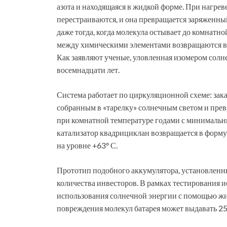
азота и находящаяся в жидкой форме. При нагре
перестраиваются, и она превращается заряженный
даже тогда, когда молекула остывает до комнатно
между химическими элементами возвращаются в и
Как заявляют ученые, уловленная изомером солне
восемнадцати лет.
Система работает по циркуляционной схеме: зак
собранным в «тарелку» солнечным светом и прев
при комнатной температуре годами с минималь
катализатор квадрициклан возвращается в форм
на уровне +63° С.
Прототип подобного аккумулятора, установленн
количества инвесторов. В рамках тестирования и
использования солнечной энергии с помощью жидк
повреждения молекул батарея может выдавать 250 В