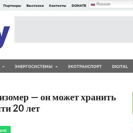
Russian
Партнеры
Выставки
Контакты
DONATE
E²nergy
E²nergy — энергетика Евразии и мира
ЭНЕРГОСИСТЕМЫ
ЭКОТРАНСПОРТ
DIGITAL
изомер — он может хранить
ти 20 лет
HARE