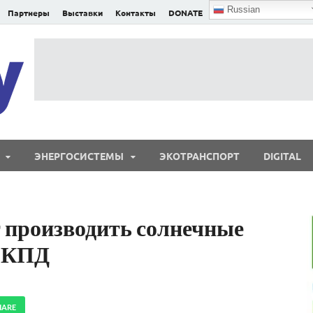
Russian
Партнеры
Выставки
Контакты
DONATE
E²nergy
E²nergy — энергетика Евразии и мира
ЭНЕРГОСИСТЕМЫ
ЭКОТРАНСПОРТ
DIGITAL
 производить солнечные
м КПД
HARE