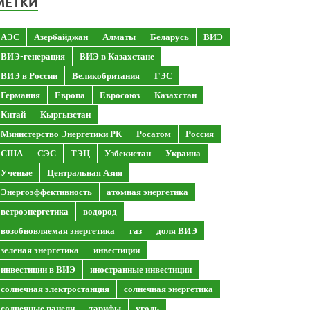
МЕТКИ
АЭС
Азербайджан
Алматы
Беларусь
ВИЭ
ВИЭ-генерация
ВИЭ в Казахстане
ВИЭ в России
Великобритания
ГЭС
Германия
Европа
Евросоюз
Казахстан
Китай
Кыргызстан
Министерство Энергетики РК
Росатом
Россия
США
СЭС
ТЭЦ
Узбекистан
Украина
Ученые
Центральная Азия
Энергоэффективность
атомная энергетика
ветроэнергетика
водород
возобновляемая энергетика
газ
доля ВИЭ
зеленая энергетика
инвестиции
инвестиции в ВИЭ
иностранные инвестиции
солнечная электростанция
солнечная энергетика
солнечные панели
тарифы
уголь