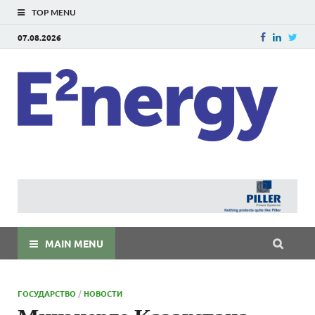
TOP MENU
07.08.2026
E
E²ner
энерг
Евраз
мира
MAIN MENU
ГОСУДАРСТВО
/
НОВОСТИ