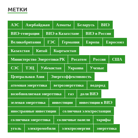
МЕТКИ
АЭС
Азербайджан
Алматы
Беларусь
ВИЭ
ВИЭ-генерация
ВИЭ в Казахстане
ВИЭ в России
Великобритания
ГЭС
Германия
Европа
Евросоюз
Казахстан
Китай
Кыргызстан
Министерство Энергетики РК
Росатом
Россия
США
СЭС
ТЭЦ
Узбекистан
Украина
Ученые
Центральная Азия
Энергоэффективность
атомная энергетика
ветроэнергетика
водород
возобновляемая энергетика
газ
доля ВИЭ
зеленая энергетика
инвестиции
инвестиции в ВИЭ
иностранные инвестиции
солнечная электростанция
солнечная энергетика
солнечные панели
тарифы
уголь
электромобили
электроэнергия
энергетика