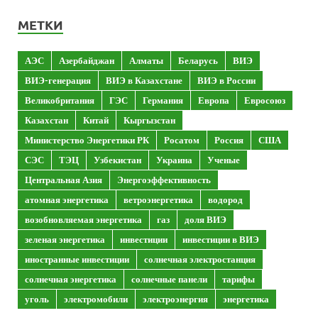
МЕТКИ
АЭС
Азербайджан
Алматы
Беларусь
ВИЭ
ВИЭ-генерация
ВИЭ в Казахстане
ВИЭ в России
Великобритания
ГЭС
Германия
Европа
Евросоюз
Казахстан
Китай
Кыргызстан
Министерство Энергетики РК
Росатом
Россия
США
СЭС
ТЭЦ
Узбекистан
Украина
Ученые
Центральная Азия
Энергоэффективность
атомная энергетика
ветроэнергетика
водород
возобновляемая энергетика
газ
доля ВИЭ
зеленая энергетика
инвестиции
инвестиции в ВИЭ
иностранные инвестиции
солнечная электростанция
солнечная энергетика
солнечные панели
тарифы
уголь
электромобили
электроэнергия
энергетика