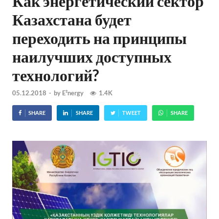
Как энергетический сектор
Казахстана будет
переходить на принципы
наилучших доступных
технологий?
05.12.2018
-
by
E²nergy
1.4K
SHARE
SHARE
TWEET
SHARE