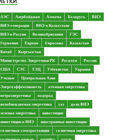
МЕТКИ
АЭС
Азербайджан
Алматы
Беларусь
ВИЭ
ВИЭ-генерация
ВИЭ в Казахстане
ВИЭ в России
Великобритания
ГЭС
Германия
Европа
Евросоюз
Казахстан
Китай
Кыргызстан
Министерство Энергетики РК
Росатом
Россия
США
СЭС
ТЭЦ
Узбекистан
Украина
Ученые
Центральная Азия
Энергоэффективность
атомная энергетика
ветроэнергетика
водород
возобновляемая энергетика
газ
доля ВИЭ
зеленая энергетика
инвестиции
инвестиции в ВИЭ
иностранные инвестиции
солнечная электростанция
солнечная энергетика
солнечные панели
тарифы
уголь