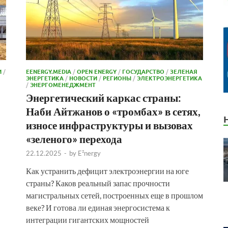
И
/
EENERGY.MEDIA
/
OPEN ENERGY
/
ГОСУДАРСТВО
/
ЗЕЛЕНАЯ
ЭНЕРГЕТИКА
/
НОВОСТИ
/
РЕГИОНЫ
/
ЭЛЕКТРОЭНЕРГЕТИКА
/
ЭНЕРГОМЕНЕДЖМЕНТ
Энергетический каркас страны:
Наби Айтжанов о «тромбах» в сетях,
износе инфраструктуры и вызовах
«зеленого» перехода
22.12.2025
-
by
E²nergy
Как устранить дефицит электроэнергии на юге
страны? Каков реальный запас прочности
магистральных сетей, построенных еще в прошлом
веке? И готова ли единая энергосистема к
интеграции гигантских мощностей