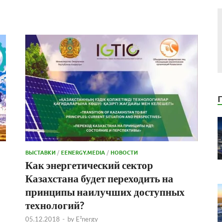
ВЫСТАВКИ
/
EENERGY.MEDIA
/
НОВОСТИ
Как энергетический сектор
Казахстана будет переходить на
принципы наилучших доступных
технологий?
05.12.2018
-
by
E²nergy