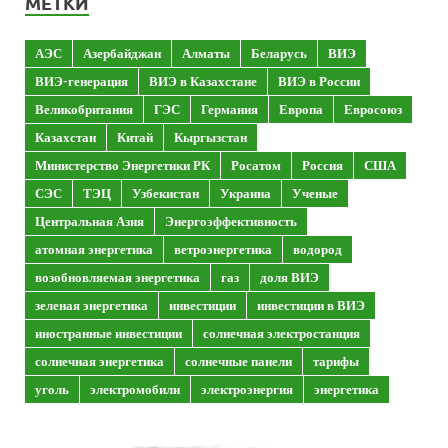
МЕТКИ
АЭС
Азербайджан
Алматы
Беларусь
ВИЭ
ВИЭ-генерация
ВИЭ в Казахстане
ВИЭ в России
Великобритания
ГЭС
Германия
Европа
Евросоюз
Казахстан
Китай
Кыргызстан
Министерство Энергетики РК
Росатом
Россия
США
СЭС
ТЭЦ
Узбекистан
Украина
Ученые
Центральная Азия
Энергоэффективность
атомная энергетика
ветроэнергетика
водород
возобновляемая энергетика
газ
доля ВИЭ
зеленая энергетика
инвестиции
инвестиции в ВИЭ
иностранные инвестиции
солнечная электростанция
солнечная энергетика
солнечные панели
тарифы
уголь
электромобили
электроэнергия
энергетика