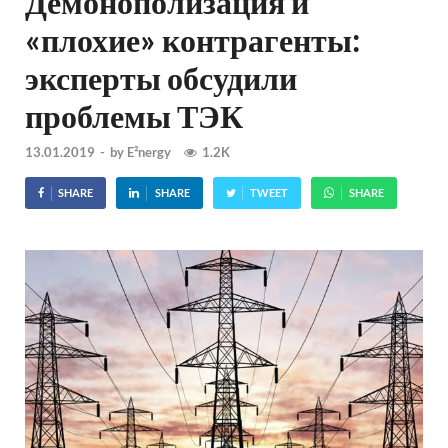
Демонополизация и
«плохие» контрагенты:
эксперты обсудили
проблемы ТЭК
13.01.2019
-
by
E²nergy
1.2K
SHARE
SHARE
TWEET
SHARE