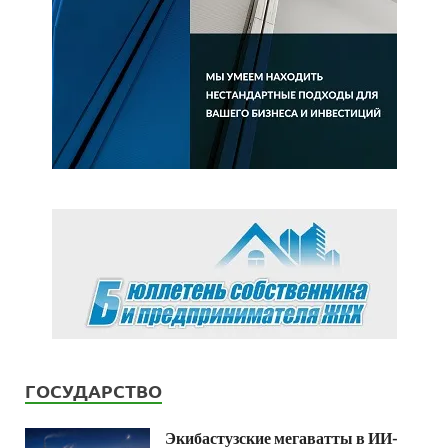
ГОСУДАРСТВО
Экибастузские мегаватты в ИИ-