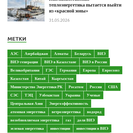
теплоэнергетика пытается выйти
из «красной зоны»
31.05.2026
МЕТКИ
АЭС
Азербайджан
Алматы
Беларусь
ВИЭ
ВИЭ-генерация
ВИЭ в Казахстане
ВИЭ в России
Великобритания
ГЭС
Германия
Европа
Евросоюз
Казахстан
Китай
Кыргызстан
Министерство Энергетики РК
Росатом
Россия
США
СЭС
ТЭЦ
Узбекистан
Украина
Ученые
Центральная Азия
Энергоэффективность
атомная энергетика
ветроэнергетика
водород
возобновляемая энергетика
газ
доля ВИЭ
зеленая энергетика
инвестиции
инвестиции в ВИЭ